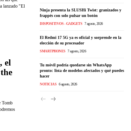
a lanzado "El
Ninja presenta la SLUSHi Twist: granizados y
frappés con solo pulsar un botón
DISPOSITIVOS - GADGETS
7 agosto, 2026
El Redmi 17 5G ya es oficial y sorprende en la
elección de su procesador
SMARTPHONES
7 agosto, 2026
, el
Tu móvil podría quedarse sin WhatsApp
the
pronto: lista de modelos afectados y qué puedes
hacer
NOTICIAS
6 agosto, 2026
he Tomb
podremos