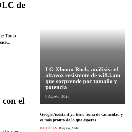
 DLC de
the Tomb
ase...
LG Xboom Rock, análisis: el
altavoz resistente de will.i.am
que sorprende por tamaño y
potencia
8 Agosto, 2026
 con el
Google Assistant ya tiene fecha de caducidad y
es más pronto de lo que esperas
NOTICIAS
8 agosto, 2026
on las que