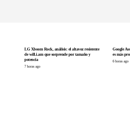
LG Xboom Rock, análisis: el altavoz resistente
Google Ass
de will.i.am que sorprende por tamaño y
es más pro
potencia
6 horas ago
7 horas ago