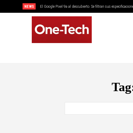
NEWS
El Google Pixel 9a al descubierto. Se filtran sus especificacion
SMARTPHONES
Tag