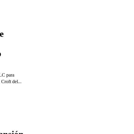
e
o
DLC para
Croft del...