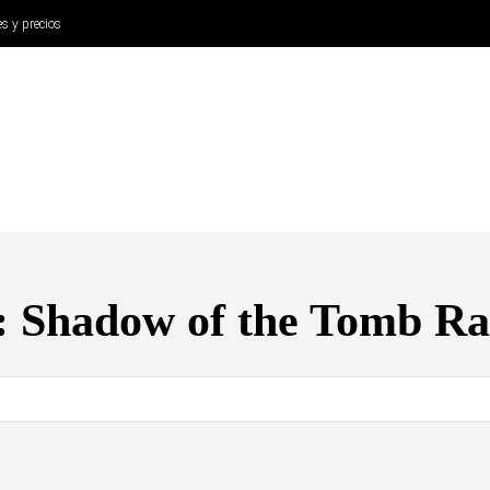
es y precios
ANÁLISIS
AURICULARES
CINE Y TELEVISIÓN
SISTEM
:
Shadow of the Tomb Ra