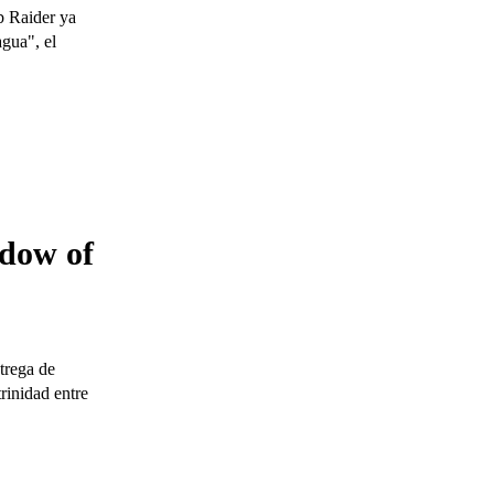
b Raider ya
agua", el
adow of
trega de
rinidad entre