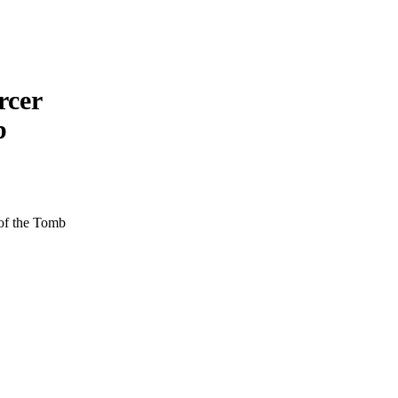
rcer
b
of the Tomb