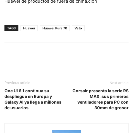
Huawei de productos de fuera de china.ción
TAGS
Huawei
Huawei Pura 70
Veto
Previous article
Next article
One UI 6.1 continua su
Corsair presenta la serie RS
despliegue en Europa y
MAX, sus primeros
Galaxy AI ya llega a millones
ventiladores para PC con
de usuarios
30mm de grosor