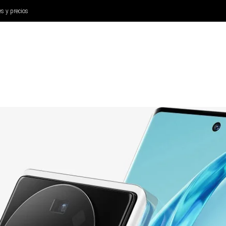
es y precios
ANÁLISIS
AURICULARES
CINE Y TELEVISIÓN
SISTEM