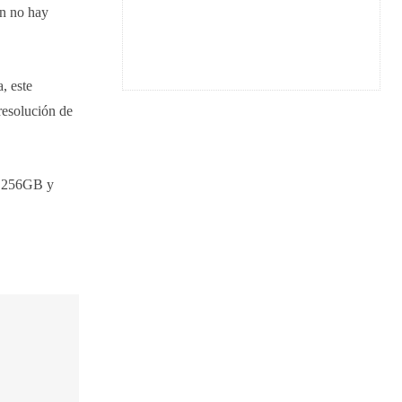
en no hay
, este
resolución de
e 256GB y