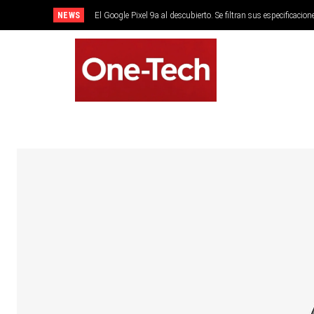
NEWS
El Google Pixel 9a al descubierto. Se filtran sus especificacion
SMARTPHONES