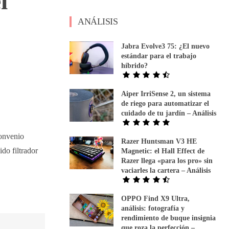
l
ANÁLISIS
Jabra Evolve3 75: ¿El nuevo
estándar para el trabajo
híbrido?
Aiper IrriSense 2, un sistema
de riego para automatizar el
cuidado de tu jardín – Análisis
convenio
Razer Huntsman V3 HE
ido filtrador
Magnetic: el Hall Effect de
Razer llega «para los pro» sin
vaciarles la cartera – Análisis
OPPO Find X9 Ultra,
análisis: fotografía y
rendimiento de buque insignia
que roza la perfección –