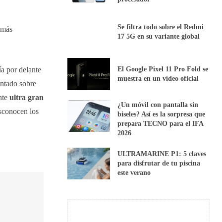
Se filtra todo sobre el Redmi
emás
17 5G en su variante global
a por delante
El Google Pixel 11 Pro Fold se
muestra en un vídeo oficial
ontado sobre
nte
ultra gran
¿Un móvil con pantalla sin
sconocen los
biseles? Así es la sorpresa que
prepara TECNO para el IFA
2026
ULTRAMARINE P1: 5 claves
para disfrutar de tu piscina
este verano