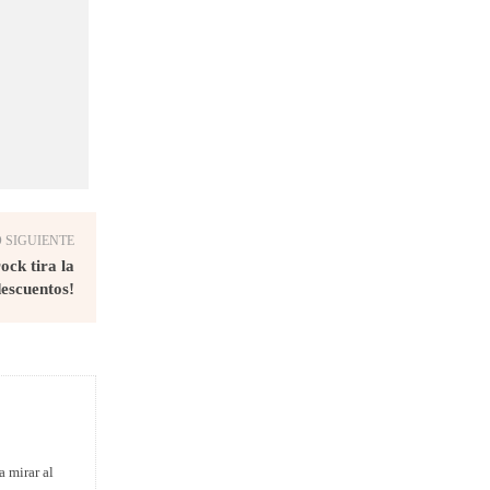
 SIGUIENTE
ock tira la
descuentos!
a mirar al