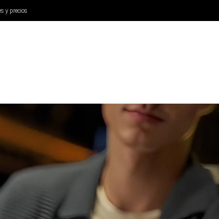
es y precios
ANÁLISIS
AURICULARES
CINE Y TELEVISIÓN
SISTEM