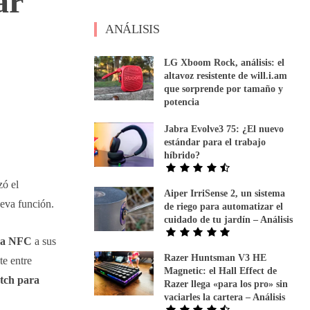
ar
ANÁLISIS
LG Xboom Rock, análisis: el
altavoz resistente de will.i.am
que sorprende por tamaño y
potencia
Jabra Evolve3 75: ¿El nuevo
estándar para el trabajo
híbrido?
zó el
Aiper IrriSense 2, un sistema
ueva función.
de riego para automatizar el
cuidado de tu jardín – Análisis
ema NFC
a sus
Razer Huntsman V3 HE
te entre
Magnetic: el Hall Effect de
atch para
Razer llega «para los pro» sin
vaciarles la cartera – Análisis