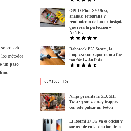
OPPO Find X9 Ultra,
análisis: fotografía y
rendimiento de buque insignia
que roza la perfección –
Análisis
 sobre todo,
Roborock F25 Steam, la
limpieza con vapor nunca fue
e los métodos
tan fácil – Análisis
 un paso
ltimo
GADGETS
Ninja presenta la SLUSHi
Twist: granizados y frappés
con solo pulsar un botón
El Redmi 17 5G ya es oficial y
sorprende en la elección de su