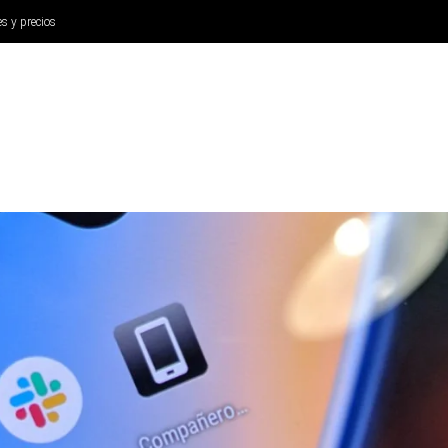
es y precios
ANÁLISIS
AURICULARES
CINE Y TELEVISIÓN
SISTEM