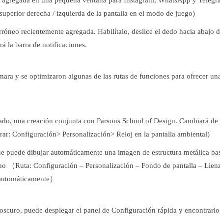
superior derecha / izquierda de la pantalla en el modo de juego)
rróneo recientemente agregada. Habilítalo, deslice el dedo hacia abajo d
rá la barra de notificaciones.
cámara y se optimizaron algunas de las rutas de funciones para ofrecer u
egado, una creación conjunta con Parsons School of Design. Cambiará de
urar: Configuración> Personalización> Reloj en la pantalla ambiental)
que puede dibujar automáticamente una imagen de estructura metálica b
ono （Ruta: Configuración – Personalización – Fondo de pantalla – Lienz
r automáticamente）
oscuro, puede desplegar el panel de Configuración rápida y encontrarlo