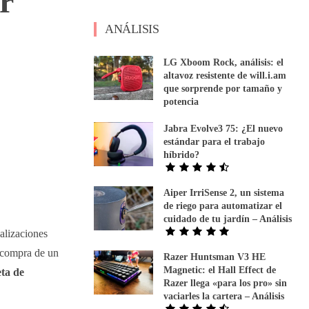
r
ANÁLISIS
LG Xboom Rock, análisis: el
altavoz resistente de will.i.am
que sorprende por tamaño y
potencia
Jabra Evolve3 75: ¿El nuevo
estándar para el trabajo
híbrido?
Aiper IrriSense 2, un sistema
de riego para automatizar el
cuidado de tu jardín – Análisis
alizaciones
a compra de un
Razer Huntsman V3 HE
Magnetic: el Hall Effect de
eta de
Razer llega «para los pro» sin
vaciarles la cartera – Análisis