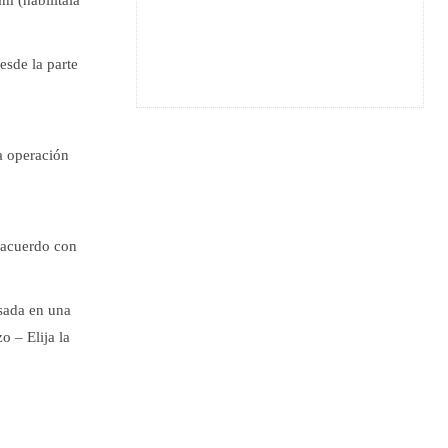
esde la parte
na operación
 acuerdo con
asada en una
o – Elija la