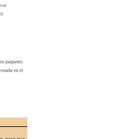
ivar
o)
nos paquetes
cenada en el
ón, pero que