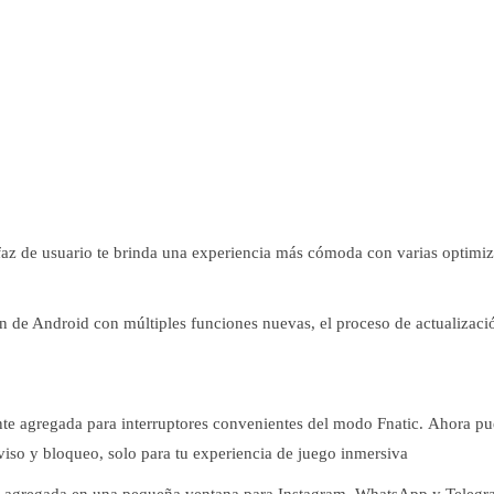
erfaz de usuario te brinda una experiencia más cómoda con varias optimi
ón de Android con múltiples funciones nuevas, el proceso de actualizaci
te agregada para interruptores convenientes del modo Fnatic. Ahora pu
aviso y bloqueo, solo para tu experiencia de juego inmersiva
e agregada en una pequeña ventana para Instagram, WhatsApp y Telegra