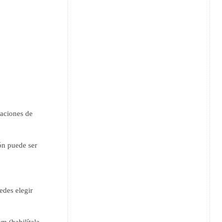
zaciones de
ón puede ser
edes elegir
m (habilítala