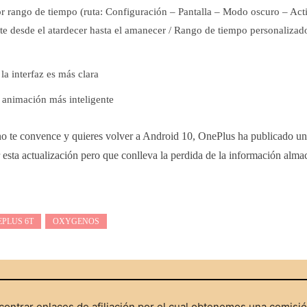
r rango de tiempo (ruta: Configuración – Pantalla – Modo oscuro – Act
e desde el atardecer hasta el amanecer / Rango de tiempo personalizad
la interfaz es más clara
 animación más inteligente
no te convence y quieres volver a Android 10, OnePlus ha publicado u
ir esta actualización pero que conlleva la perdida de la información alma
PLUS 6T
OXYGENOS
ontrar enlaces de afiliación por el cual obtenemos una comisi