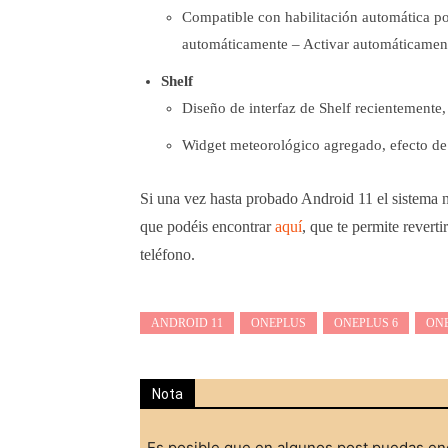
Compatible con habilitación automática po
automáticamente – Activar automáticament
Shelf
Diseño de interfaz de Shelf recientemente, 
Widget meteorológico agregado, efecto de
Si una vez hasta probado Android 11 el sistema 
que podéis encontrar
aquí
, que te permite revert
teléfono.
ANDROID 11
ONEPLUS
ONEPLUS 6
ONE
Nota
Es posible que en algunos post puedas enc