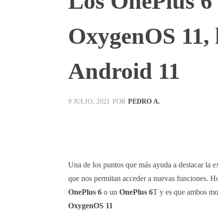
Los OnePlus 6
OxygenOS 11, l
Android 11
POR
PEDRO A.
9 JULIO, 2021
Facebook
X
Pinterest
Una de los puntos que más ayuda a destacar la e
que nos permitan acceder a nuevas funciones. Ho
OnePlus 6
o un
OnePlus 6
T y es que ambos m
OxygenOS 11