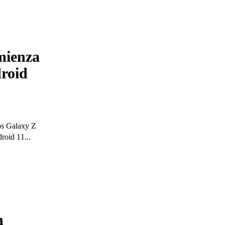
mienza
droid
os Galaxy Z
roid 11...
n