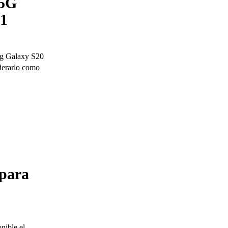
 5G
.1
ng Galaxy S20
derarlo como
 para
nible el