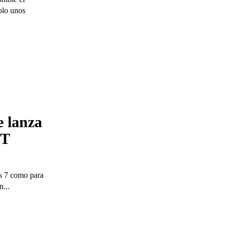
olo unos
 lanza
7T
us 7 como para
n...