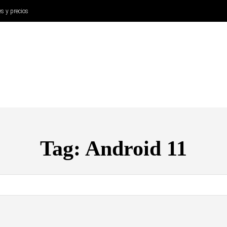
es y precios
ANÁLISIS
AURICULARES
CINE Y TELEVISIÓN
SISTEM
Tag:
Android 11