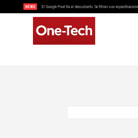
NEWS
El Google Pixel 9a al descubierto. Se filtran sus especificacion
SMARTPHONES