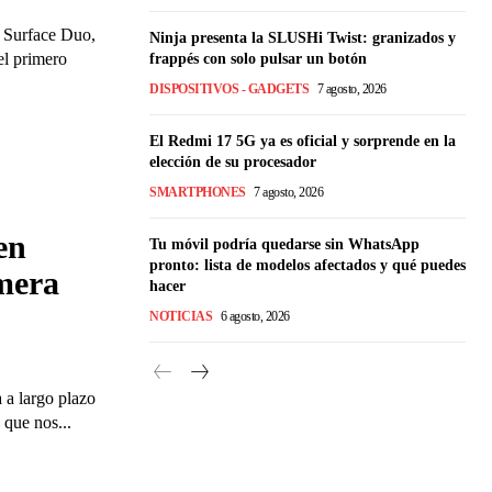
l Surface Duo,
Ninja presenta la SLUSHi Twist: granizados y
el primero
frappés con solo pulsar un botón
DISPOSITIVOS - GADGETS
7 agosto, 2026
El Redmi 17 5G ya es oficial y sorprende en la
elección de su procesador
SMARTPHONES
7 agosto, 2026
en
Tu móvil podría quedarse sin WhatsApp
pronto: lista de modelos afectados y qué puedes
mera
hacer
NOTICIAS
6 agosto, 2026
 a largo plazo
 que nos...