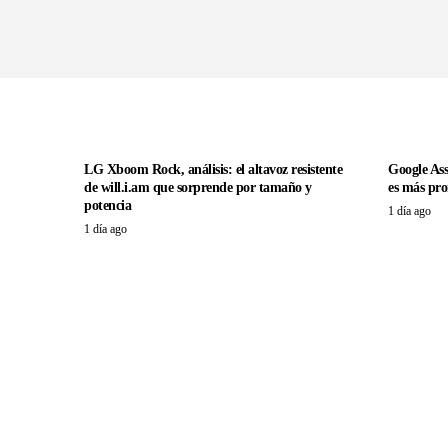
LG Xboom Rock, análisis: el altavoz resistente
Google Ass
de will.i.am que sorprende por tamaño y
es más pro
potencia
1 día ago
1 día ago