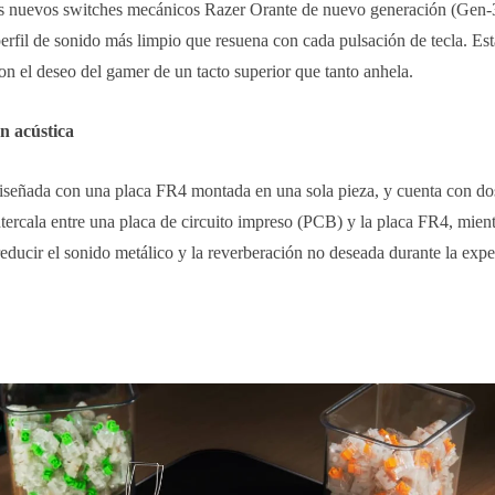
 los nuevos switches mecánicos Razer Orante de nuevo generación (Gen-
rfil de sonido más limpio que resuena con cada pulsación de tecla. Es
on el deseo del gamer de un tacto superior que tanto anhela.
n acústica
eñada con una placa FR4 montada en una sola pieza, y cuenta con do
ercala entre una placa de circuito impreso (PCB) y la placa FR4, mient
a reducir el sonido metálico y la reverberación no deseada durante la exp