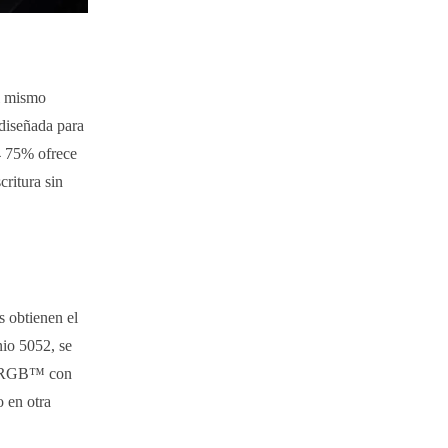
al mismo
diseñada para
V4 75% ofrece
critura sin
s obtienen el
nio 5052, se
ma RGB™ con
o en otra