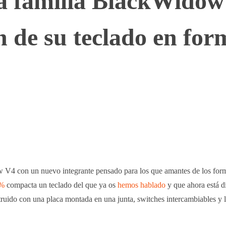
la familia BlackWido
n de su teclado en for
WhatsApp
Telegram
Linkedin
w V4 con un nuevo integrante pensado para los que amantes de los for
5%
compacta un teclado del que ya os
hemos hablado
y que ahora está d
ruido con una placa montada en una junta, switches intercambiables y l