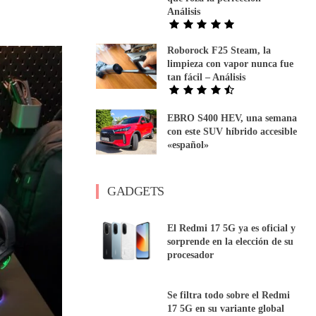
Análisis
Roborock F25 Steam, la
limpieza con vapor nunca fue
tan fácil – Análisis
EBRO S400 HEV, una semana
con este SUV híbrido accesible
«español»
GADGETS
El Redmi 17 5G ya es oficial y
sorprende en la elección de su
procesador
Se filtra todo sobre el Redmi
17 5G en su variante global