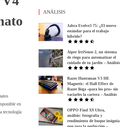
w V4
ANÁLISIS
mato
Jabra Evolve3 75: ¿El nuevo
estándar para el trabajo
híbrido?
Aiper IrriSense 2, un sistema
de riego para automatizar el
cuidado de tu jardín – Análisis
Razer Huntsman V3 HE
Magnetic: el Hall Effect de
Razer llega «para los pro» sin
vaciarles la cartera – Análisis
matos
isponible en
OPPO Find X9 Ultra,
a tecnología
análisis: fotografía y
rendimiento de buque insignia
que roza la perfección –