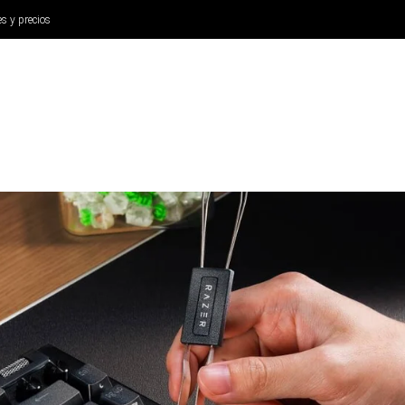
es y precios
ANÁLISIS
AURICULARES
CINE Y TELEVISIÓN
SISTEM