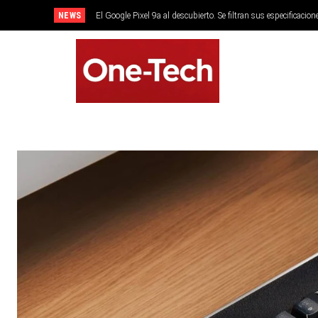
NEWS
El Google Pixel 9a al descubierto. Se filtran sus especificacion
SMARTPHONES