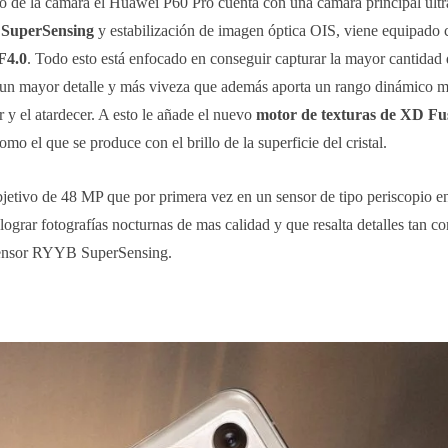
co de la cámara el Huawei P60 Pro cuenta con una cámara principal ult
SuperSensing
y estabilización de imagen óptica OIS, viene equipado 
-F4.0
. Todo esto está enfocado en conseguir capturar la mayor cantidad 
 un mayor detalle y más viveza que además aporta un rango dinámico m
y el atardecer. A esto le añade el nuevo
motor de texturas de XD Fu
omo el que se produce con el brillo de la superficie del cristal.
etivo de 48 MP que por primera vez en un sensor de tipo periscopio e
 lograr fotografías nocturnas de mas calidad y que resalta detalles tan 
 sensor RYYB SuperSensing.