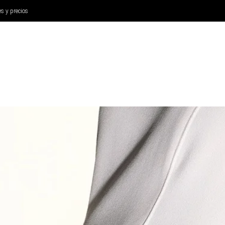
es y precios
ANÁLISIS
AURICULARES
CINE Y TELEVISIÓN
SISTEM