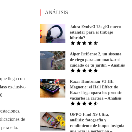
ANÁLISIS
Jabra Evolve3 75: ¿El nuevo
estándar para el trabajo
híbrido?
Aiper IrriSense 2, un sistema
de riego para automatizar el
cuidado de tu jardín – Análisis
 que llega con
Razer Huntsman V3 HE
lass
exclusivo
Magnetic: el Hall Effect de
Razer llega «para los pro» sin
0.
vaciarles la cartera – Análisis
estaciones,
OPPO Find X9 Ultra,
plicaciones de
análisis: fotografía y
rendimiento de buque insignia
para ello.
que roza la perfección –