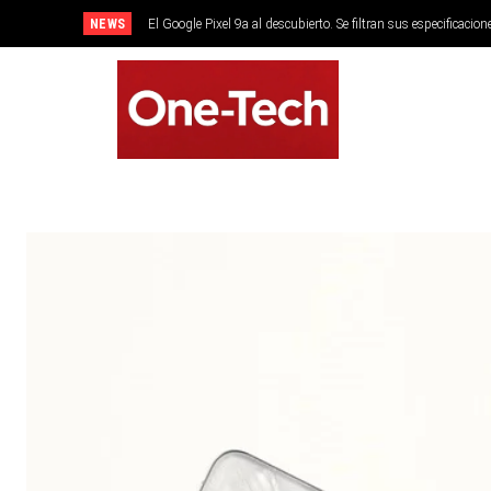
NEWS
El Google Pixel 9a al descubierto. Se filtran sus especificacion
SMARTPHONES