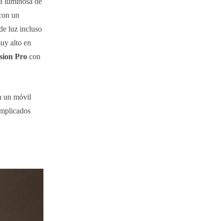
ra luminosa de
con un
de luz incluso
uy alto en
sion Pro
con
n un móvil
complicados