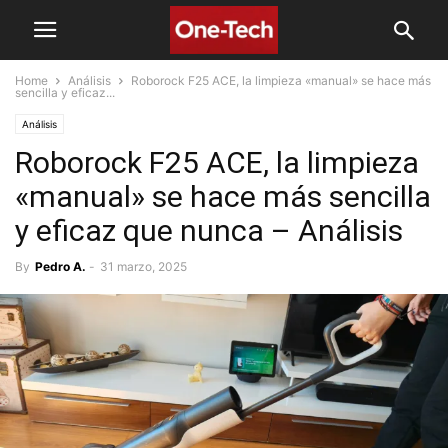
Home
Análisis
Roborock F25 ACE, la limpieza «manual» se hace más
sencilla y eficaz...
Análisis
Roborock F25 ACE, la limpieza
«manual» se hace más sencilla
y eficaz que nunca – Análisis
By
Pedro A.
-
31 marzo, 2025