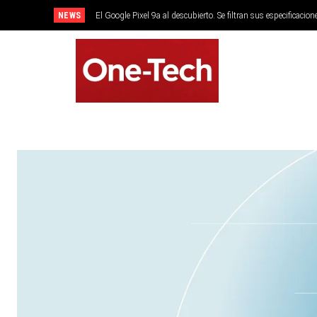
NEWS
El Google Pixel 9a al descubierto. Se filtran sus especificacion
SMARTPHONES