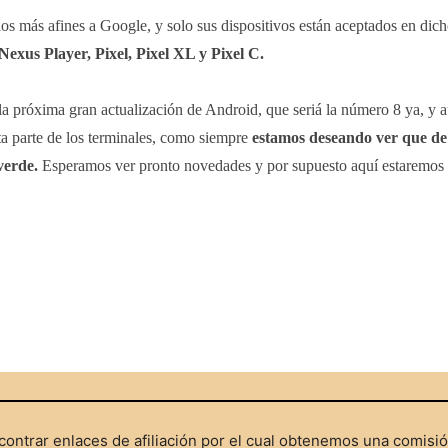
los más afines a Google, y solo sus dispositivos están aceptados en dic
exus Player, Pixel, Pixel XL y Pixel C.
a próxima gran actualización de Android, que seriá la número 8 ya, y 
a parte de los terminales, como siempre
estamos deseando ver que de
verde.
Esperamos ver pronto novedades y por supuesto aquí estaremos
ontrar enlaces de afiliación por el cual obtenemos una comisi