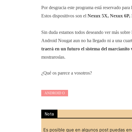
Por desgracia este programa está reservado para 
Estos dispositivos son el
Nexux 5X, Nexux 6P, N
Sin duda estamos todos deseando ver más sobre l
Android Nougat aun no ha llegado ni a una cuart
traerá en un futuro el sistema del marcianito 
mostraroslas.
¿Qué os parece a vosotros?
ANDROID O
Nota
Es posible que en algunos post puedas enc