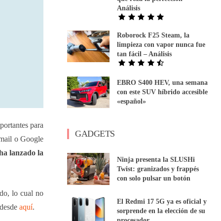
Análisis
Roborock F25 Steam, la
limpieza con vapor nunca fue
tan fácil – Análisis
EBRO S400 HEV, una semana
con este SUV híbrido accesible
«español»
mportantes para
GADGETS
Gmail o Google
 ha lanzado la
Ninja presenta la SLUSHi
Twist: granizados y frappés
con solo pulsar un botón
do, lo cual no
El Redmi 17 5G ya es oficial y
o desde
aquí
.
sorprende en la elección de su
procesador