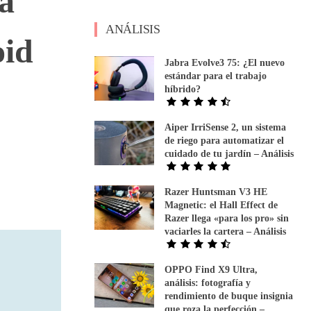
la
ANÁLISIS
oid
Jabra Evolve3 75: ¿El nuevo
estándar para el trabajo
híbrido?
Aiper IrriSense 2, un sistema
de riego para automatizar el
cuidado de tu jardín – Análisis
Razer Huntsman V3 HE
Magnetic: el Hall Effect de
Razer llega «para los pro» sin
vaciarles la cartera – Análisis
OPPO Find X9 Ultra,
análisis: fotografía y
rendimiento de buque insignia
que roza la perfección –