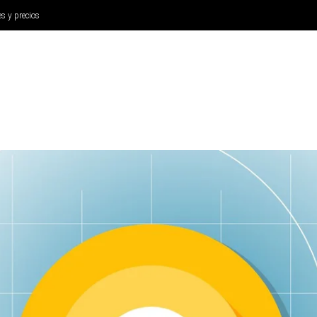
es y precios
ANÁLISIS
AURICULARES
CINE Y TELEVISIÓN
SISTEM