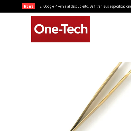
NEWS
El Google Pixel 9a al descubierto. Se filtran sus especificacion
SMARTPHONES