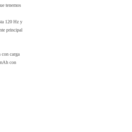
 que tenemos
sta 120 Hz y
nte principal
h con carga
0 mAh con