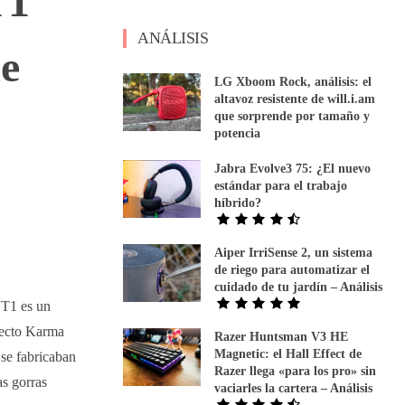
T1
ANÁLISIS
de
LG Xboom Rock, análisis: el
altavoz resistente de will.i.am
que sorprende por tamaño y
potencia
Jabra Evolve3 75: ¿El nuevo
estándar para el trabajo
híbrido?
Aiper IrriSense 2, un sistema
de riego para automatizar el
cuidado de tu jardín – Análisis
 T1 es un
fecto Karma
Razer Huntsman V3 HE
Magnetic: el Hall Effect de
se fabricaban
Razer llega «para los pro» sin
as gorras
vaciarles la cartera – Análisis