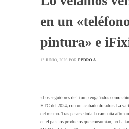
Lo veíamos ven
en un «teléfon
pintura» e iFix
POR
PEDRO A.
13 JUNIO, 2026
Facebook
X
Pinterest
«Los seguidores de Trump engañados como chino
HTC del 2024, con un acabado dorado». La varied
del mismo. Tras pasarse toda la campaña afirma
en el país los productos que consumían, no ha ta