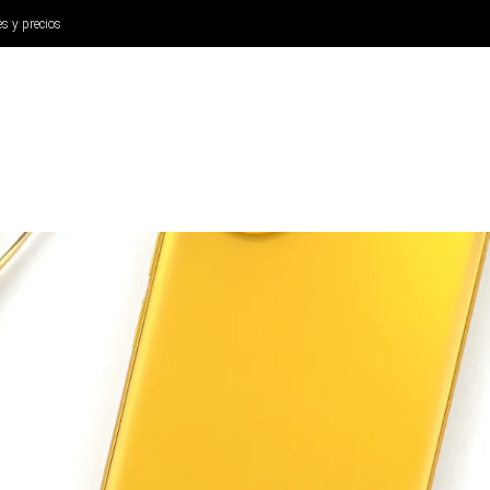
es y precios
ANÁLISIS
AURICULARES
CINE Y TELEVISIÓN
SISTEM