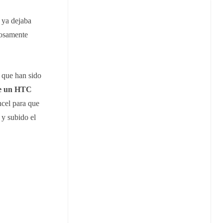
 ya dejaba
losamente
o que han sido
ue un HTC
ncel para que
 y subido el