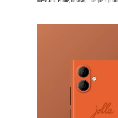
nuevo
Jolla Phone
, un smartphone que se post