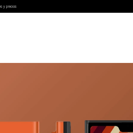
es y precios
ANÁLISIS
AURICULARES
CINE Y TELEVISIÓN
SISTEM