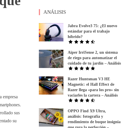
 que
ANÁLISIS
Jabra Evolve3 75: ¿El nuevo
estándar para el trabajo
híbrido?
Aiper IrriSense 2, un sistema
de riego para automatizar el
cuidado de tu jardín – Análisis
Razer Huntsman V3 HE
Magnetic: el Hall Effect de
Razer llega «para los pro» sin
vaciarles la cartera – Análisis
na empresa
smartphones.
OPPO Find X9 Ultra,
rollado sus
análisis: fotografía y
sentado su
rendimiento de buque insignia
que roza la perfección –