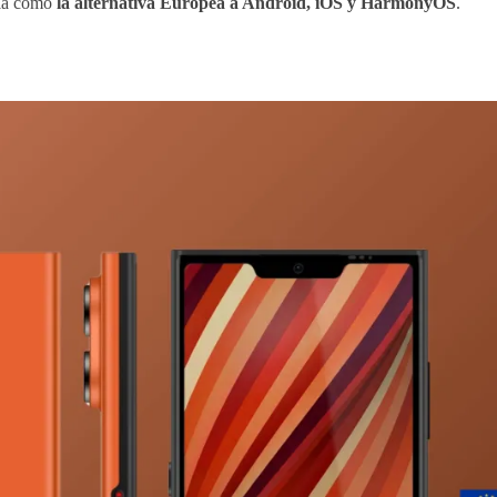
ula como
la alternativa Europea a Android, iOS y HarmonyOS
.