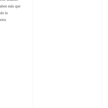
saben más que
odo lo
rios