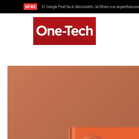
NEWS
El Google Pixel 9a al descubierto. Se filtran sus especificacion
SMARTPHONES