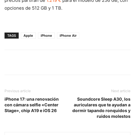
precios partirán de
1.219 €
para el modelo de 256 GB, con
opciones de 512 GB y 1 TB.
TAGS
Apple
iPhone
iPhone Air
Previous article
Next article
iPhone 17: una renovación
Soundcore Sleep A30, los
con cámara selfie «Center
auriculares que te ayudan a
Stage», chip A19 e iOS 26
dormir tapando ronquidos y
ruidos molestos