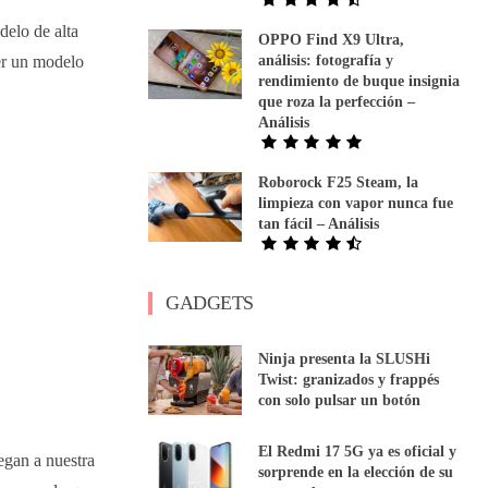
delo de alta
OPPO Find X9 Ultra,
cer un modelo
análisis: fotografía y
rendimiento de buque insignia
que roza la perfección –
Análisis
Roborock F25 Steam, la
limpieza con vapor nunca fue
tan fácil – Análisis
GADGETS
Ninja presenta la SLUSHi
Twist: granizados y frappés
con solo pulsar un botón
El Redmi 17 5G ya es oficial y
egan a nuestra
sorprende en la elección de su