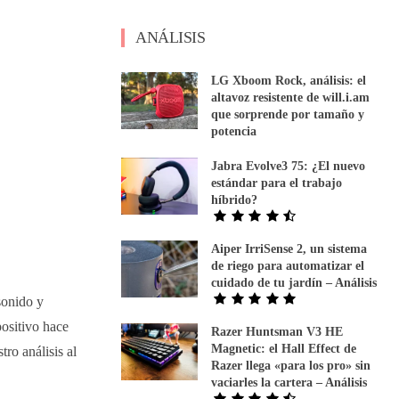
ANÁLISIS
LG Xboom Rock, análisis: el
altavoz resistente de will.i.am
que sorprende por tamaño y
potencia
Jabra Evolve3 75: ¿El nuevo
estándar para el trabajo
híbrido?
Aiper IrriSense 2, un sistema
de riego para automatizar el
cuidado de tu jardín – Análisis
sonido y
positivo hace
Razer Huntsman V3 HE
Magnetic: el Hall Effect de
ro análisis al
Razer llega «para los pro» sin
vaciarles la cartera – Análisis