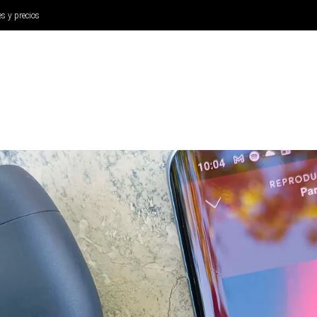
es y precios
ANÁLISIS
AURICULARES
CINE Y TELEVISIÓN
SISTEM