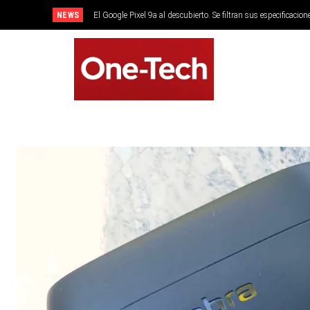
NEWS
El Google Pixel 9a al descubierto. Se filtran sus especificacion
SMARTPHONES