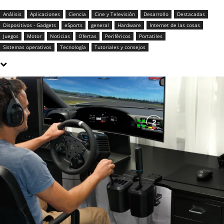
Análisis
Aplicaciones
Ciencia
Cine y Televisión
Desarrollo
Destacadas
Dispositivos - Gadgets
eSports
general
Hardware
Internet de las cosas
Juegos
Motor
Noticias
Ofertas
Periféricos
Portatiles
Sistemas operativos
Tecnología
Tutoriales y consejos