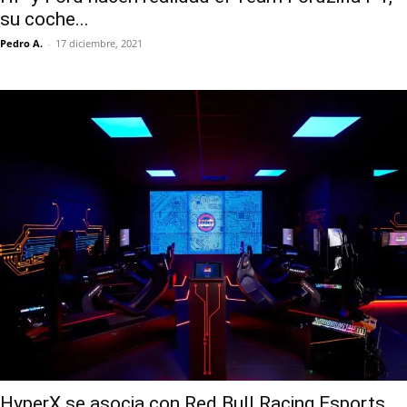
su coche...
Pedro A.
-
17 diciembre, 2021
HyperX se asocia con Red Bull Racing Esports