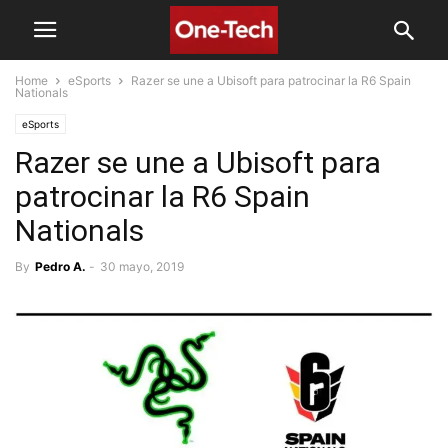
Home
eSports
Razer se une a Ubisoft para patrocinar la R6 Spain
Nationals
eSports
Razer se une a Ubisoft para
patrocinar la R6 Spain
Nationals
By
Pedro A.
-
30 mayo, 2019