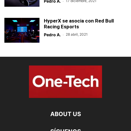
Pedro A.
-
17 diciembre, 2021
HyperX se asocia con Red Bull
Racing Esports
Pedro A.
-
28 abril, 2021
ABOUT US