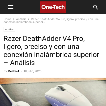
Home
Análisis
Razer DeathAdder V4 Pro, ligero, preciso y con una
conexión inalámbrica superior...
Análisis
Razer DeathAdder V4 Pro,
ligero, preciso y con una
conexión inalámbrica superior
– Análisis
By
Pedro A.
-
10 julio, 2025