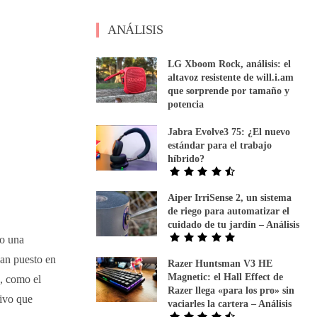
ANÁLISIS
LG Xboom Rock, análisis: el
altavoz resistente de will.i.am
que sorprende por tamaño y
potencia
Jabra Evolve3 75: ¿El nuevo
estándar para el trabajo
híbrido?
Aiper IrriSense 2, un sistema
de riego para automatizar el
cuidado de tu jardín – Análisis
do una
han puesto en
Razer Huntsman V3 HE
Magnetic: el Hall Effect de
, como el
Razer llega «para los pro» sin
ivo que
vaciarles la cartera – Análisis