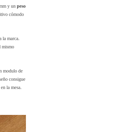
3 mm y un
peso
sitivo cómodo
a la marca.
al mismo
ran modulo de
iseño consigue
 en la mesa.