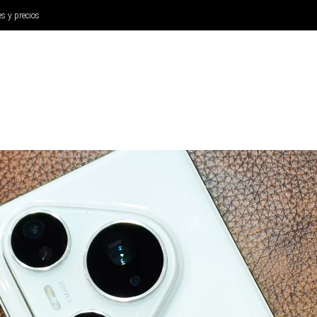
es y precios
ANÁLISIS
AURICULARES
CINE Y TELEVISIÓN
SISTEM