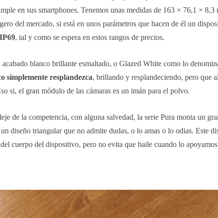
 cumple en sus smartphones. Tenemos unas medidas de 163 × 76,1 × 8,
ligero del mercado, si está en unos parámetros que hacen de él un dispo
 IP69
, tal y como se espera en estos rangos de precios.
n acabado blanco brillante esmaltado, o Glazed White como lo denomin
anco simplemente resplandezca
, brillando y resplandeciendo, pero que 
Eso si, el gran módulo de las cámaras es un imán para el polvo.
aleje de la competencia, con alguna salvedad, la serie Pura monta un g
 un diseño triangular que no admite dudas, o lo amas o lo odias. Este d
 del cuerpo del dispositivo, pero no evita que baile cuando lo apoyamos