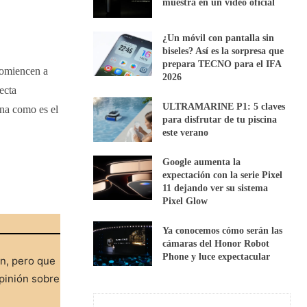
muestra en un vídeo oficial
¿Un móvil con pantalla sin
biseles? Así es la sorpresa que
prepara TECNO para el IFA
comiencen a
2026
ecta
ULTRAMARINE P1: 5 claves
ina como es el
para disfrutar de tu piscina
este verano
Google aumenta la
expectación con la serie Pixel
11 dejando ver su sistema
Pixel Glow
Ya conocemos cómo serán las
cámaras del Honor Robot
Phone y luce expectacular
ón, pero que
pinión sobre