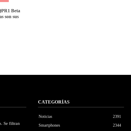
 QPR1 Beta
tas son sus
CATEGORÍAS
Noticias
2391
. Se filtran
Smartphones
2344