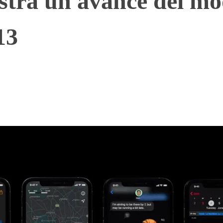
stra un avance del m
13
WhatsApp
Telegram
Linkedin