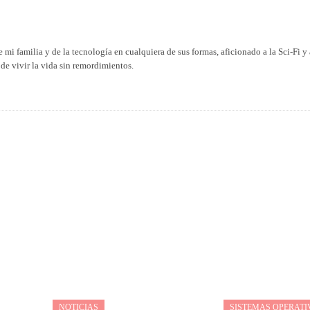
 mi familia y de la tecnología en cualquiera de sus formas, aficionado a la Sci-Fi y 
de vivir la vida sin remordimientos.
NOTICIAS
SISTEMAS OPERATI