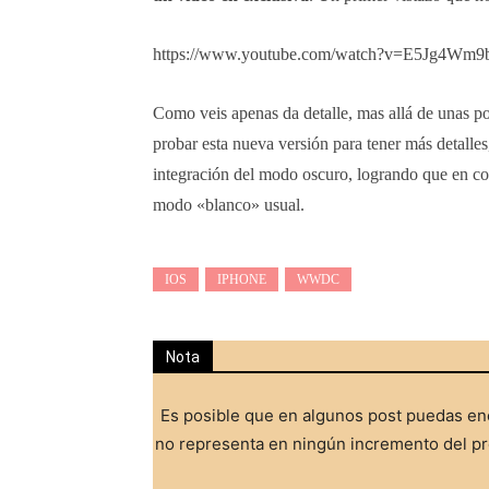
https://www.youtube.com/watch?v=E5Jg4Wm9
Como veis apenas da detalle, mas allá de unas po
probar esta nueva versión para tener más detall
integración del modo oscuro, logrando que en co
modo «blanco» usual.
IOS
IPHONE
WWDC
Nota
Es posible que en algunos post puedas enc
no representa en ningún incremento del pre