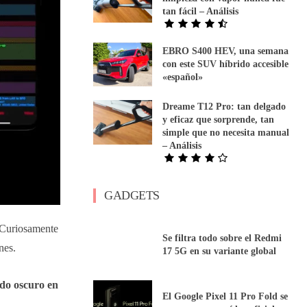
tan fácil – Análisis
EBRO S400 HEV, una semana
con este SUV híbrido accesible
«español»
Dreame T12 Pro: tan delgado
y eficaz que sorprende, tan
simple que no necesita manual
– Análisis
GADGETS
Curiosamente
Se filtra todo sobre el Redmi
nes.
17 5G en su variante global
do oscuro en
El Google Pixel 11 Pro Fold se