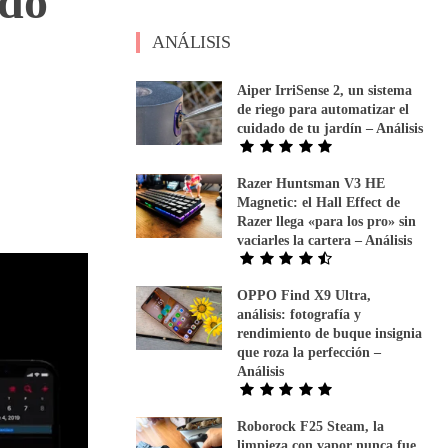
odo
ANÁLISIS
Aiper IrriSense 2, un sistema
de riego para automatizar el
cuidado de tu jardín – Análisis
Razer Huntsman V3 HE
Magnetic: el Hall Effect de
Razer llega «para los pro» sin
vaciarles la cartera – Análisis
OPPO Find X9 Ultra,
análisis: fotografía y
rendimiento de buque insignia
que roza la perfección –
Análisis
Roborock F25 Steam, la
limpieza con vapor nunca fue