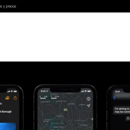
es y precios
ANÁLISIS
AURICULARES
CINE Y TELEVISIÓN
SISTEM