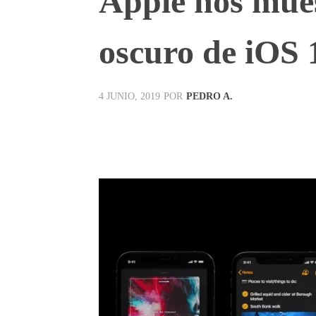
Apple nos mue
oscuro de iOS 
POR
PEDRO A.
4 JUNIO, 2019
Facebook
X
Pinterest