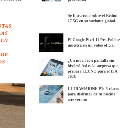
Se filtra todo sobre el Redmi
17 5G en su variante global
OTAS
LAS
OLD
El Google Pixel 11 Pro Fold se
muestra en un vídeo oficial
 DE
¿Un móvil con pantalla sin
OS
biseles? Así es la sorpresa que
prepara TECNO para el IFA
2026
ULTRAMARINE P1: 5 claves
para disfrutar de tu piscina
este verano