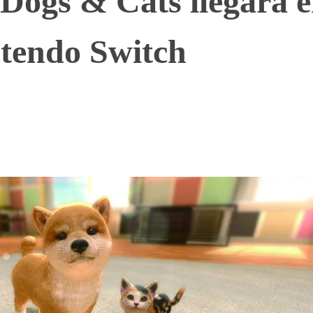
 Dogs & Cats llegará 
ntendo Switch
WhatsApp
Telegram
Linkedin