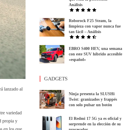
Análisis
Roborock F25 Steam, la
limpieza con vapor nunca fue
tan fácil – Análisis
EBRO S400 HEV, una semana
con este SUV híbrido accesible
«español»
GADGETS
rá lanzado al
Ninja presenta la SLUSHi
Twist: granizados y frappés
con solo pulsar un botón
tre variedad
El Redmi 17 5G ya es oficial y
d propia y
sorprende en la elección de su
os en los que
procesador