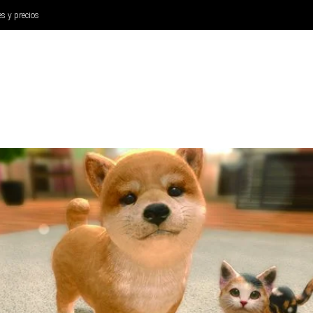
es y precios
ANÁLISIS
AURICULARES
CINE Y TELEVISIÓN
SISTEM