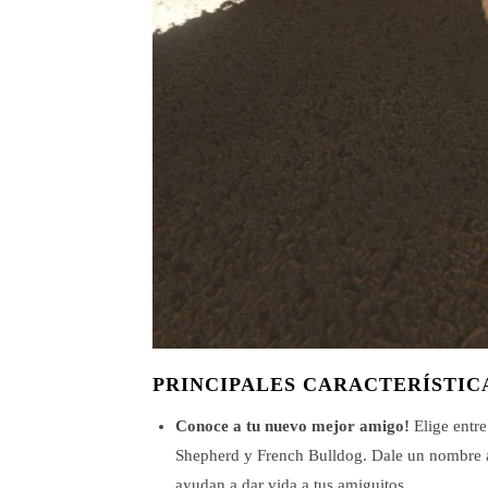
PRINCIPALES CARACTERÍSTIC
Conoce a tu nuevo mejor amigo!
Elige entr
Shepherd y French Bulldog. Dale un nombre a 
ayudan a dar vida a tus amiguitos.