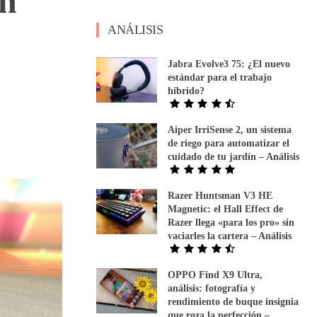
en
ANÁLISIS
Jabra Evolve3 75: ¿El nuevo
estándar para el trabajo
híbrido?
Aiper IrriSense 2, un sistema
de riego para automatizar el
cuidado de tu jardín – Análisis
Razer Huntsman V3 HE
Magnetic: el Hall Effect de
Razer llega «para los pro» sin
vaciarles la cartera – Análisis
OPPO Find X9 Ultra,
análisis: fotografía y
rendimiento de buque insignia
que roza la perfección –