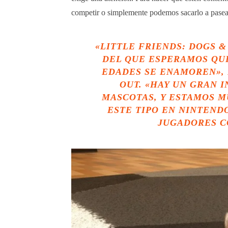
competir o simplemente podemos sacarlo a pasea
«
LITTLE FRIENDS: DOGS &
DEL QUE ESPERAMOS QUE
EDADES SE ENAMOREN»,
OUT. «HAY UN GRAN 
MASCOTAS, Y ESTAMOS M
ESTE TIPO EN NINTEND
JUGADORES C