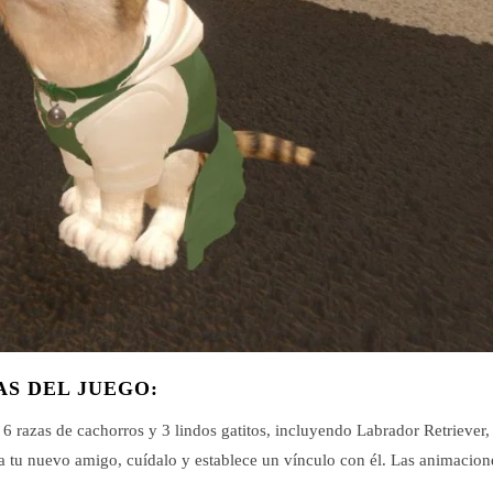
AS DEL JUEGO:
e 6 razas de cachorros y 3 lindos gatitos, incluyendo Labrador Retrieve
tu nuevo amigo, cuídalo y establece un vínculo con él. Las animacione