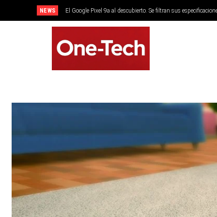
NEWS
El Google Pixel 9a al descubierto. Se filtran sus especificacion
SMARTPHONES