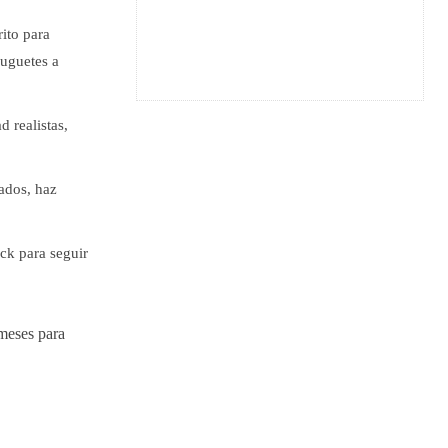
rito para
juguetes a
 realistas,
ados, haz
ock para seguir
 meses para