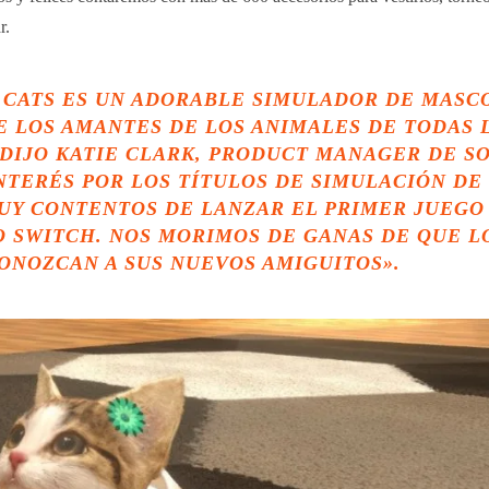
r.
 CATS
ES UN ADORABLE SIMULADOR DE MASC
 LOS AMANTES DE LOS ANIMALES DE TODAS 
 DIJO
KATIE CLARK
, PRODUCT MANAGER DE S
INTERÉS POR LOS TÍTULOS DE SIMULACIÓN DE
UY CONTENTOS DE LANZAR EL PRIMER JUEGO
O SWITCH. NOS MORIMOS DE GANAS DE QUE L
ONOZCAN A SUS NUEVOS AMIGUITOS».