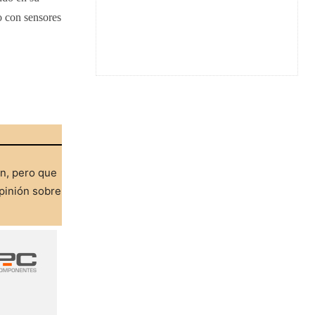
 con sensores
ón, pero que
pinión sobre