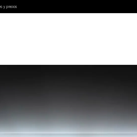
es y precios
ANÁLISIS
AURICULARES
CINE Y TELEVISIÓN
SISTEM