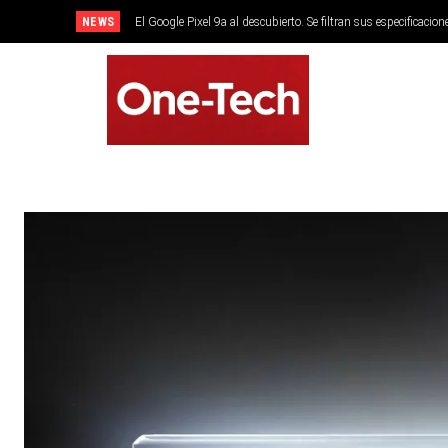
NEWS
El Google Pixel 9a al descubierto. Se filtran sus especificacion
SMARTPHONES