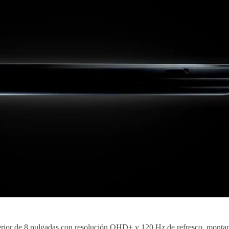
nterior de 8 pulgadas con resolución QHD+ y 120 Hz de refresco, monta