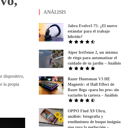
vo,
ANÁLISIS
Jabra Evolve3 75: ¿El nuevo
estándar para el trabajo
híbrido?
Aiper IrriSense 2, un sistema
de riego para automatizar el
cuidado de tu jardín – Análisis
e dispositivo,
Razer Huntsman V3 HE
e la propia
Magnetic: el Hall Effect de
Razer llega «para los pro» sin
vaciarles la cartera – Análisis
OPPO Find X9 Ultra,
análisis: fotografía y
rendimiento de buque insignia
que roza la perfección –