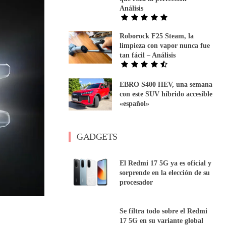
Análisis
Roborock F25 Steam, la
limpieza con vapor nunca fue
tan fácil – Análisis
EBRO S400 HEV, una semana
con este SUV híbrido accesible
«español»
GADGETS
El Redmi 17 5G ya es oficial y
sorprende en la elección de su
procesador
Se filtra todo sobre el Redmi
17 5G en su variante global