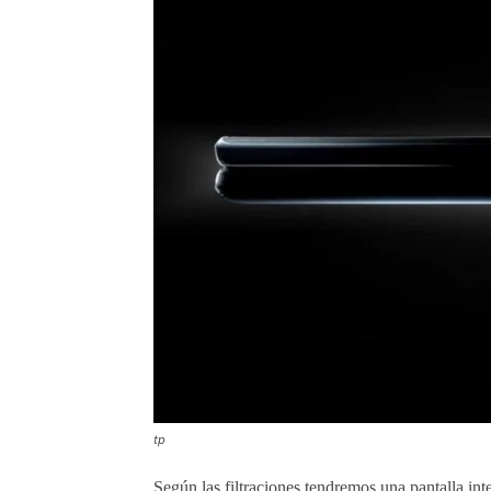
tp
Según las filtraciones tendremos una pantalla i