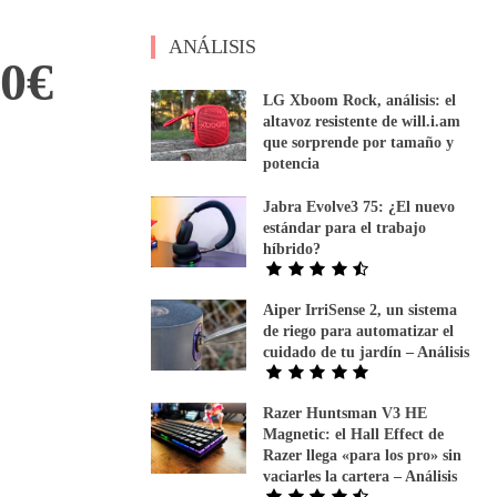
ANÁLISIS
40€
LG Xboom Rock, análisis: el
altavoz resistente de will.i.am
que sorprende por tamaño y
potencia
Jabra Evolve3 75: ¿El nuevo
estándar para el trabajo
híbrido?
Aiper IrriSense 2, un sistema
de riego para automatizar el
cuidado de tu jardín – Análisis
Razer Huntsman V3 HE
Magnetic: el Hall Effect de
Razer llega «para los pro» sin
vaciarles la cartera – Análisis