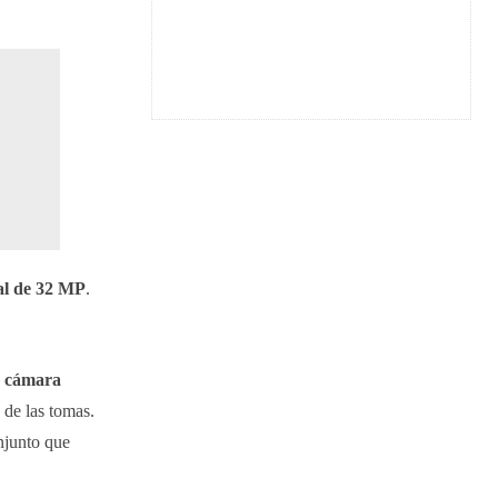
al de 32 MP
.
a
cámara
 de las tomas.
njunto que