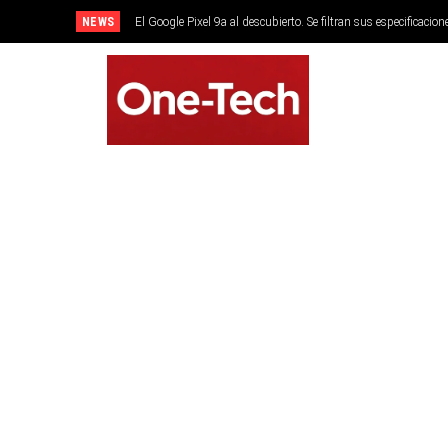
NEWS
El Google Pixel 9a al descubierto. Se filtran sus especificacion
SMARTPHONES