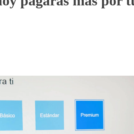
 hoy pagarás más por t
WhatsApp
Telegram
Linkedin