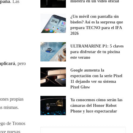
muestra en un vídeo oficial
spaña
. Las
¿Un móvil con pantalla sin
biseles? Así es la sorpresa que
prepara TECNO para el IFA
2026
ULTRAMARINE P1: 5 claves
para disfrutar de tu piscina
este verano
aplicará
, pero
Google aumenta la
expectación con la serie Pixel
11 dejando ver su sistema
Pixel Glow
iones propias
Ya conocemos cómo serán las
cámaras del Honor Robot
as mismas.
Phone y luce expectacular
ego de Tronos
luye nuevas