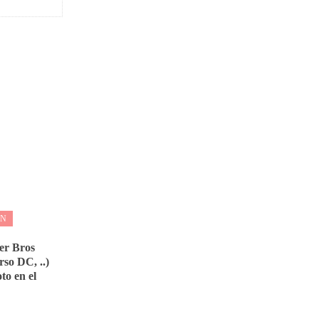
ÓN
er Bros
so DC, ..)
to en el