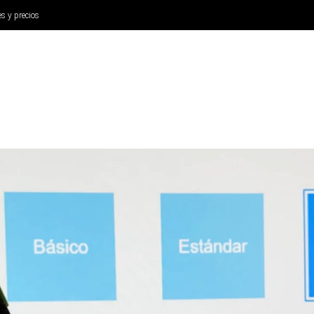
es y precios
ANÁLISIS
AURICULARES
CINE Y TELEVISIÓN
SISTEM