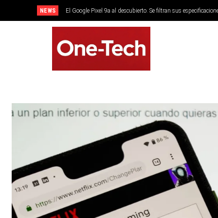
NEWS
El Google Pixel 9a al descubierto. Se filtran sus especificacion
SMARTPHONES