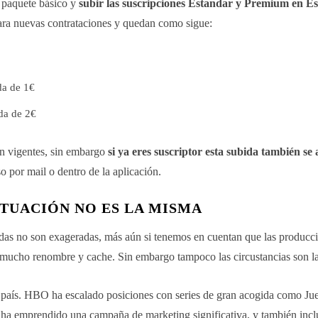
 paquete básico y
subir las suscripciones Estandar y Premium en E
ara nuevas contrataciones y quedan como sigue:
da de 1€
da de 2€
tán vigentes, sin embargo
si ya eres suscriptor esta subida también se 
o por mail o dentro de la aplicación.
ITUACIÓN NO ES LA MISMA
idas no son exageradas, más aún si tenemos en cuentan que las producc
 mucho renombre y cache. Sin embargo tampoco las circustancias son l
o país. HBO ha escalado posiciones con series de gran acogida como Ju
ha emprendido una campaña de marketing significativa, y también inc