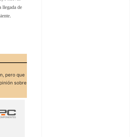
a llegada de
iente.
ón, pero que
pinión sobre