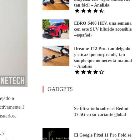
tan fácil – Análisis
EBRO S400 HEV, una semana
con este SUV híbrido accesible
«español»
Dreame T12 Pro: tan delgado
y eficaz que sorprende, tan
simple que no necesita manual
– Análisis
GADGETS
lejado a
ctivamente 1
Se filtra todo sobre el Redmi
17 5G en su variante global
usuarios.
, y
El Google Pixel 11 Pro Fold se