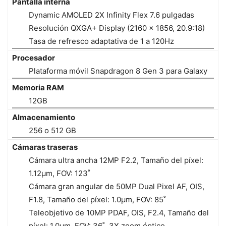
Pantalla interna
Dynamic AMOLED 2X Infinity Flex 7.6 pulgadas
Resolución QXGA+ Display (2160 x 1856, 20.9:18)
Tasa de refresco adaptativa de 1 a 120Hz
Procesador
Plataforma móvil Snapdragon 8 Gen 3 para Galaxy
Memoria RAM
12GB
Almacenamiento
256 o 512 GB
Cámaras traseras
Cámara ultra ancha 12MP F2.2, Tamaño del píxel:
1.12μm, FOV: 123˚
Cámara gran angular de 50MP Dual Pixel AF, OIS,
F1.8, Tamaño del píxel: 1.0μm, FOV: 85˚
Teleobjetivo de 10MP PDAF, OIS, F2.4, Tamaño del
píxel: 1.0μm, FOV: 36˚, 3X zoom óptico