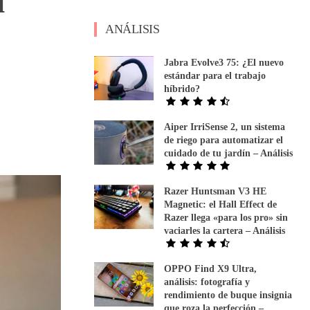
l
ANÁLISIS
Jabra Evolve3 75: ¿El nuevo
estándar para el trabajo
híbrido?
Aiper IrriSense 2, un sistema
de riego para automatizar el
cuidado de tu jardín – Análisis
Razer Huntsman V3 HE
Magnetic: el Hall Effect de
Razer llega «para los pro» sin
vaciarles la cartera – Análisis
OPPO Find X9 Ultra,
análisis: fotografía y
rendimiento de buque insignia
que roza la perfección –