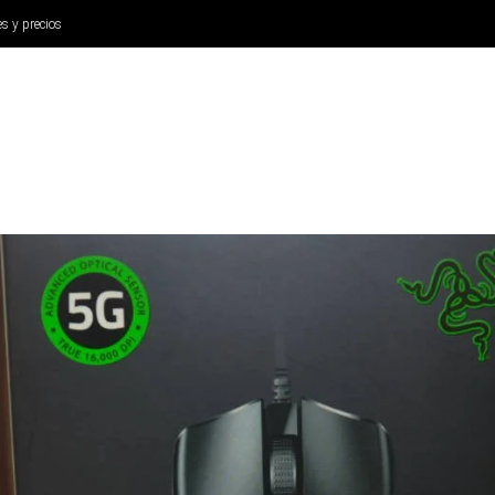
es y precios
ANÁLISIS
AURICULARES
CINE Y TELEVISIÓN
SISTEM