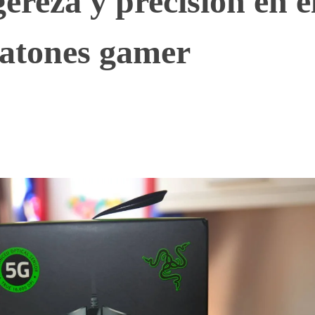
gereza y precisión en e
ratones gamer
WhatsApp
Telegram
Linkedin