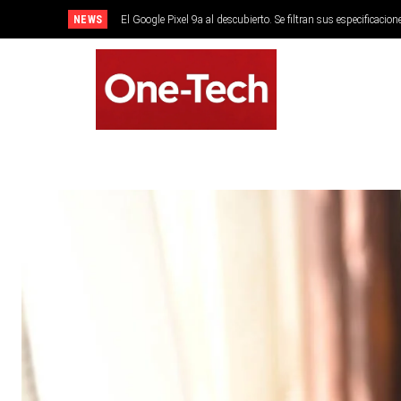
NEWS
El Google Pixel 9a al descubierto. Se filtran sus especificacion
SMARTPHONES