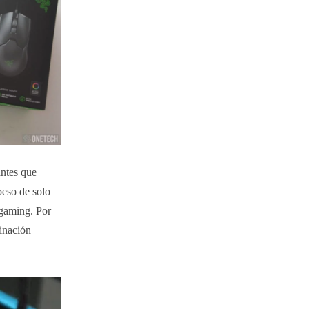
antes que
eso de solo
 gaming. Por
minación