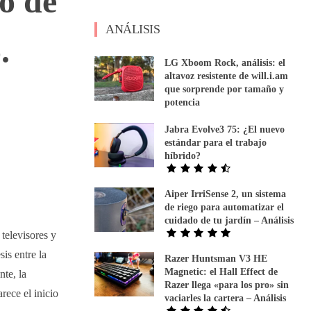
o de
ANÁLISIS
.
LG Xboom Rock, análisis: el
altavoz resistente de will.i.am
que sorprende por tamaño y
potencia
Jabra Evolve3 75: ¿El nuevo
estándar para el trabajo
híbrido?
Aiper IrriSense 2, un sistema
de riego para automatizar el
cuidado de tu jardín – Análisis
televisores y
is entre la
Razer Huntsman V3 HE
Magnetic: el Hall Effect de
te, la
Razer llega «para los pro» sin
rece el inicio
vaciarles la cartera – Análisis