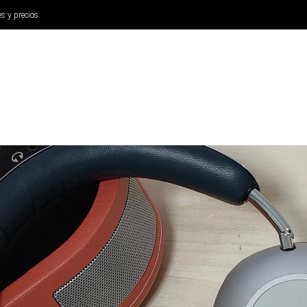
es y precios
ANÁLISIS
AURICULARES
CINE Y TELEVISIÓN
SISTEM