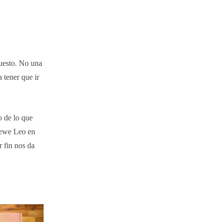
uesto. No una
 tener que ir
o de lo que
oewe Leo en
r fin nos da