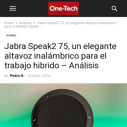
Home
Análisis
Jabra Speak2 75, un elegante altavoz inalámbrico
para el trabajo hibrido –...
Análisis
Jabra Speak2 75, un elegante
altavoz inalámbrico para el
trabajo hibrido – Análisis
By
Pedro A.
-
6 enero, 2024