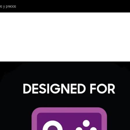
es y precios
ANÁLISIS
AURICULARES
CINE Y TELEVISIÓN
SISTEM