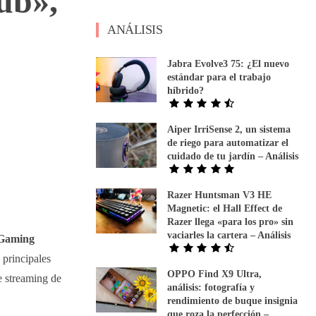
ub»,
ANÁLISIS
Jabra Evolve3 75: ¿El nuevo
estándar para el trabajo
híbrido?
Aiper IrriSense 2, un sistema
de riego para automatizar el
cuidado de tu jardín – Análisis
Razer Huntsman V3 HE
Magnetic: el Hall Effect de
Razer llega «para los pro» sin
vaciarles la cartera – Análisis
 Gaming
 principales
OPPO Find X9 Ultra,
e streaming de
análisis: fotografía y
rendimiento de buque insignia
que roza la perfección –