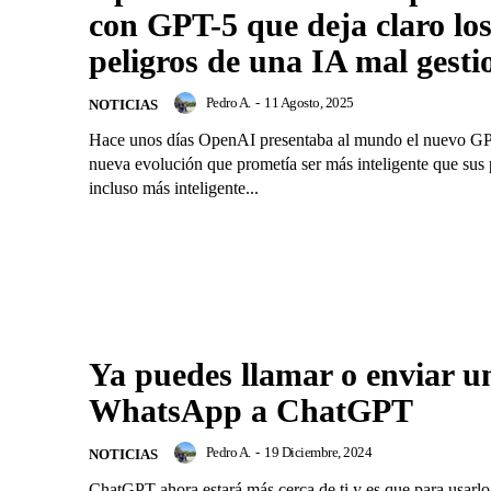
con GPT-5 que deja claro lo
peligros de una IA mal gest
Pedro A.
-
11 Agosto, 2025
NOTICIAS
Hace unos días OpenAI presentaba al mundo el nuevo GP
nueva evolución que prometía ser más inteligente que sus 
incluso más inteligente...
Ya puedes llamar o enviar u
WhatsApp a ChatGPT
Pedro A.
-
19 Diciembre, 2024
NOTICIAS
ChatGPT ahora estará más cerca de ti y es que para usarlo