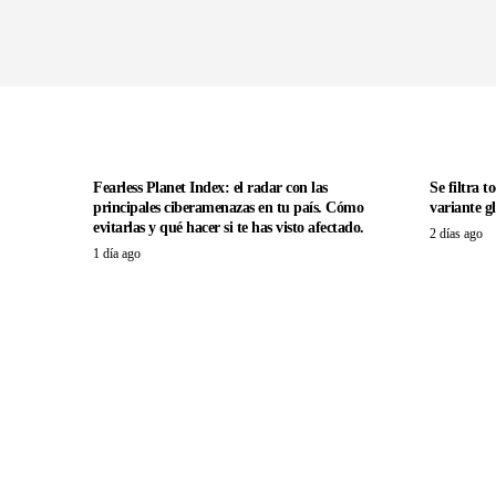
Fearless Planet Index: el radar con las
Se filtra 
principales ciberamenazas en tu país. Cómo
variante g
evitarlas y qué hacer si te has visto afectado.
2 días ago
1 día ago