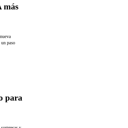
A más
 nueva
e un paso
o para
s sorpresas y