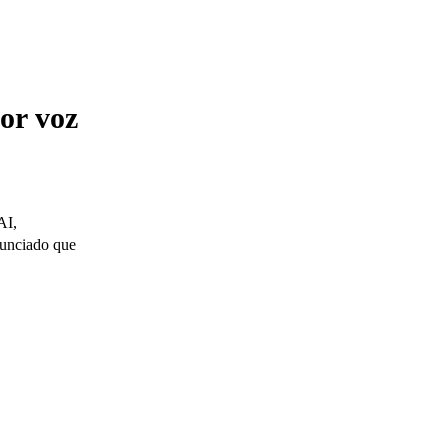
or voz
AI,
nunciado que