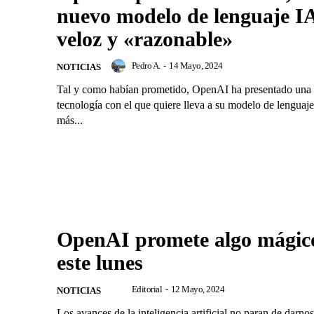
nuevo modelo de lenguaje I
veloz y «razonable»
Pedro A.
-
14 Mayo, 2024
NOTICIAS
Tal y como habían prometido, OpenAI ha presentado una
tecnología con el que quiere lleva a su modelo de lenguaj
más...
OpenAI promete algo mágic
este lunes
Editorial
-
12 Mayo, 2024
NOTICIAS
Los avances de la inteligencia artificial no paran de darno