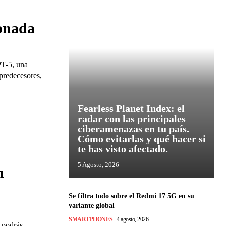
s
ionada
T-5, una
predecesores,
Fearless Planet Index: el
radar con las principales
ciberamenazas en tu país.
Cómo evitarlas y qué hacer si
te has visto afectado.
5 Agosto, 2026
n
Se filtra todo sobre el Redmi 17 5G en su
variante global
SMARTPHONES
4 agosto, 2026
 podrás