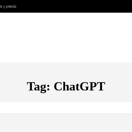
es y precios
ANÁLISIS
AURICULARES
CINE Y TELEVISIÓN
SISTEM
Tag:
ChatGPT