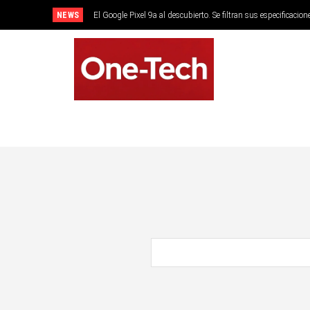
NEWS
El Google Pixel 9a al descubierto. Se filtran sus especificacion
SMARTPHONES