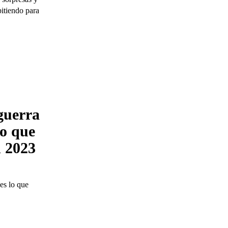
itiendo para
guerra
lo que
 2023
es lo que