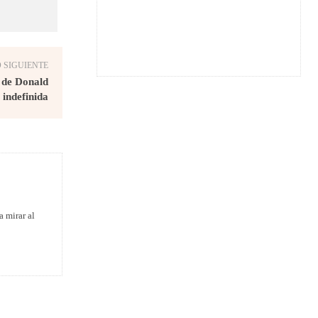
 SIGUIENTE
 de Donald
indefinida
a mirar al