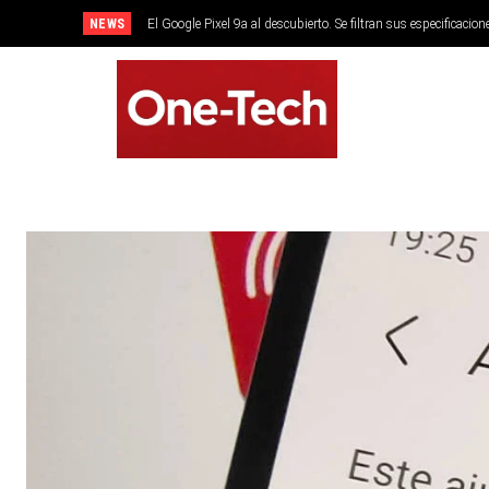
NEWS
El Google Pixel 9a al descubierto. Se filtran sus especificacion
SMARTPHONES