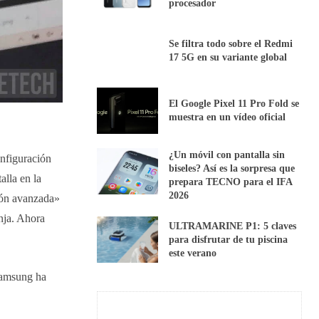
procesador
Se filtra todo sobre el Redmi
17 5G en su variante global
El Google Pixel 11 Pro Fold se
muestra en un vídeo oficial
¿Un móvil con pantalla sin
onfiguración
biseles? Así es la sorpresa que
alla en la
prepara TECNO para el IFA
2026
ión avanzada»
nja. Ahora
ULTRAMARINE P1: 5 claves
para disfrutar de tu piscina
este verano
Samsung ha