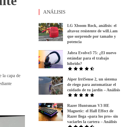
ite
ANÁLISIS
LG Xboom Rock, análisis: el
altavoz resistente de will.i.am
que sorprende por tamaño y
potencia
Jabra Evolve3 75: ¿El nuevo
estándar para el trabajo
híbrido?
e la capa de
Aiper IrriSense 2, un sistema
ediante
de riego para automatizar el
cuidado de tu jardín – Análisis
Razer Huntsman V3 HE
Magnetic: el Hall Effect de
Razer llega «para los pro» sin
vaciarles la cartera – Análisis