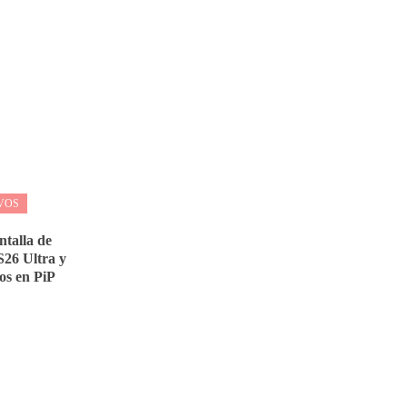
VOS
ntalla de
S26 Ultra y
os en PiP