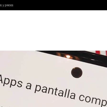
es y precios
ANÁLISIS
AURICULARES
CINE Y TELEVISIÓN
SISTEM