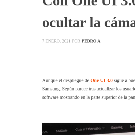
Con One UI 3.
ocultar la cáma
POR
PEDRO A.
7 ENERO, 2021
Facebook
X
Pinterest
Aunque el despliegue de
One UI 3.0
sigue a bue
Samsung. Según parece tras actualizar los usuar
software mostrando en la parte superior de la pan