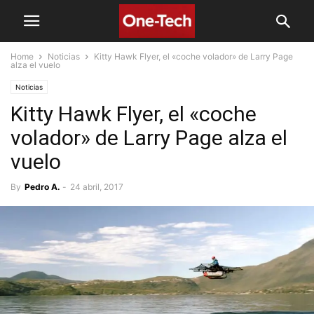
Home
Noticias
Kitty Hawk Flyer, el «coche volador» de Larry Page
alza el vuelo
Noticias
Kitty Hawk Flyer, el «coche
volador» de Larry Page alza el
vuelo
By
Pedro A.
-
24 abril, 2017