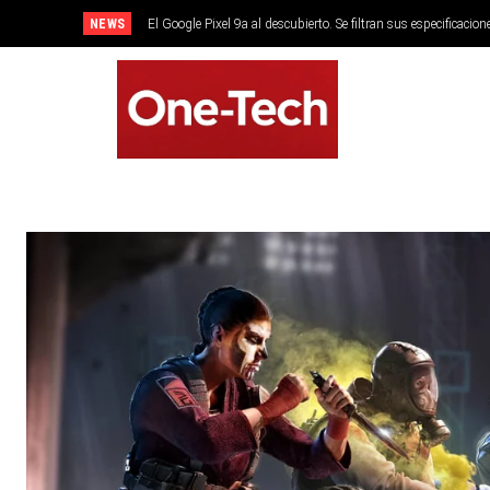
NEWS
El Google Pixel 9a al descubierto. Se filtran sus especificacion
SMARTPHONES