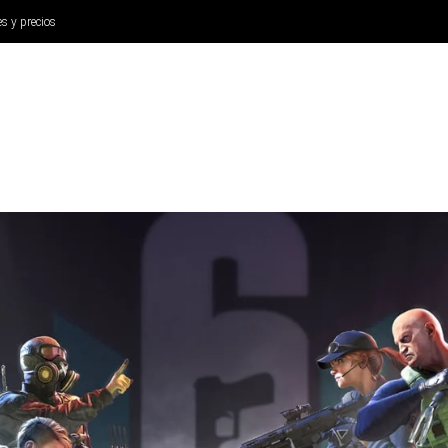
es y precios
ANÁLISIS
AURICULARES
CINE Y TELEVISIÓN
SISTEM