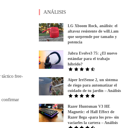
ANÁLISIS
LG Xboom Rock, análisis: el
altavoz resistente de will.i.am
que sorprende por tamaño y
potencia
Jabra Evolve3 75: ¿El nuevo
estándar para el trabajo
híbrido?
 táctico free-
Aiper IrriSense 2, un sistema
de riego para automatizar el
cuidado de tu jardín – Análisis
n confirmar
Razer Huntsman V3 HE
Magnetic: el Hall Effect de
Razer llega «para los pro» sin
vaciarles la cartera – Análisis