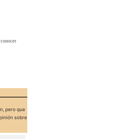
a conocer
ón, pero que
pinión sobre