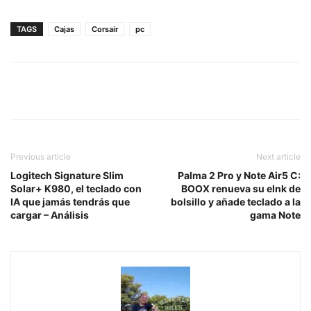
TAGS
Cajas
Corsair
pc
Previous article
Next article
Logitech Signature Slim
Palma 2 Pro y Note Air5 C:
Solar+ K980, el teclado con
BOOX renueva su eInk de
IA que jamás tendrás que
bolsillo y añade teclado a la
cargar – Análisis
gama Note