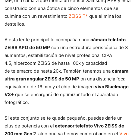
MP
, una cámara que monta un sensor Samsung HPB y está
construido con una óptica de cinco elementos que se
culmina con un revestimiento
ZEISS T*
que elimina los
destellos.
A esta lente principal le acompañan una
cámara telefoto
ZEISS APO de 50 MP
con una estructura periscópica de 3
aumentos, estabilización de nivel profesional CIPA
4.5, hiperzoom ZEISS de hasta 100x y capacidad
de telemacro de hasta 20x. También tenemos una
cámara
ultra gran angular ZEISS de 50 MP
on una distancia focal
equivalente de 16 mm y el chip de imagen
vivo BlueImage
V3+
que se encargará de optimizar todo el aparatado
fotográfico.
Si este conjunto se te queda pequeño, puedes darle un
plus de potencia con el
extensor telefoto Vivo ZEISS de
200 mm Gen 2
, algo que ya hemos comprobado en el
Vivo