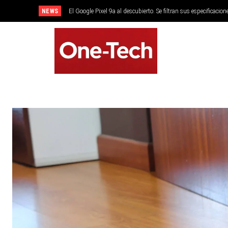
NEWS
El Google Pixel 9a al descubierto. Se filtran sus especificacion
SMARTPHONES