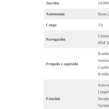
Succión
18.000
Autonomía
Hasta 
Carga
3 h
Cámar
Navegación
dToF 
Rodill
Sistema
Fregado y aspirado
Cepill
Rodillo
Autova
Limpiez
Estación
Secado 
Vaciado