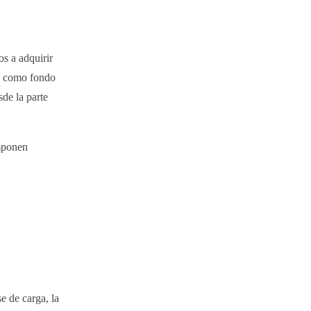
s a adquirir
ve como fondo
sde la parte
omponen
 de carga, la