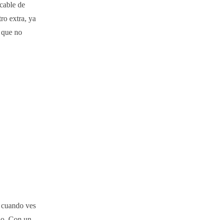
 cable de
ro extra, ya
 que no
e cuando ves
ilo. Con un