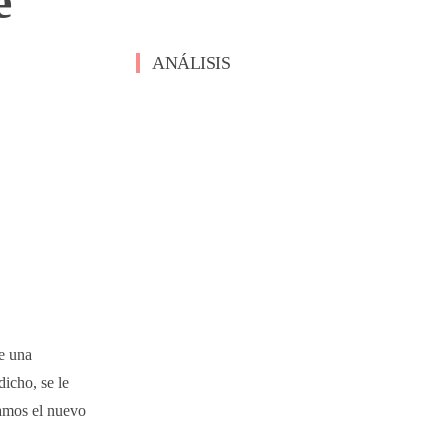
e
ANÁLISIS
Jabra Evolve3 75: ¿El nuevo estándar para
el trabajo híbrido?
Aiper IrriSense 2, un sistema de riego para
automatizar el cuidado de tu jardín –
Análisis
Razer Huntsman V3 HE Magnetic: el Hall
Effect de Razer llega «para los pro» sin
vaciarles la cartera – Análisis
e una
OPPO Find X9 Ultra, análisis: fotografía y
rendimiento de buque insignia que roza la
dicho, se le
perfección – Análisis
tamos el nuevo