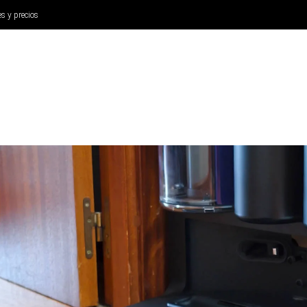
es y precios
ANÁLISIS
AURICULARES
CINE Y TELEVISIÓN
SISTEM