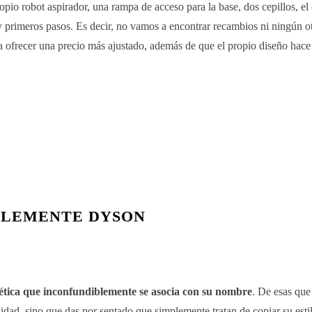
ropio robot aspirador, una rampa de acceso para la base, dos cepillos, el
 primeros pasos. Es decir, no vamos a encontrar recambios ni ningún ot
a ofrecer una precio más ajustado, además de que el propio diseño hace
BLEMENTE DYSON
ética que inconfundiblemente se asocia con su nombre
. De esas qu
lidad, sino que das por sentado que simplemente tratan de copiar su est