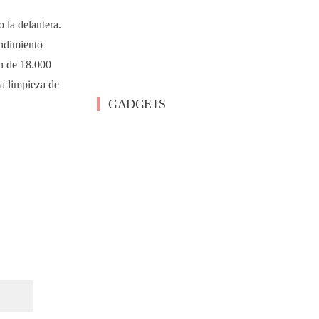
Roborock F25 Steam, la limpieza con vapor
nunca fue tan fácil – Análisis
 la delantera.
endimiento
EBRO S400 HEV, una semana con este SUV
ón de 18.000
híbrido accesible «español»
a limpieza de
GADGETS
El Redmi 17 5G ya es oficial y sorprende en
la elección de su procesador
Se filtra todo sobre el Redmi 17 5G en su
variante global
El Google Pixel 11 Pro Fold se muestra en
un vídeo oficial
¿Un móvil con pantalla sin biseles? Así es la
sorpresa que prepara TECNO para el IFA
2026
ULTRAMARINE P1: 5 claves para disfrutar