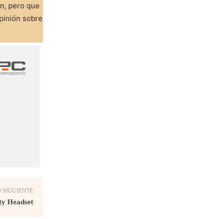
ón, pero que
pinión sobre
 SIGUIENTE
ty Headset