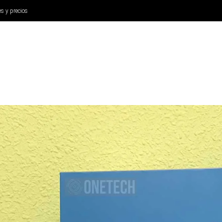
es y precios
ANÁLISIS
AURICULARES
CINE Y TELEVISIÓN
SISTEM