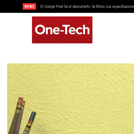
NEWS
El Google Pixel 9a al descubierto. Se filtran sus especificacion
SMARTPHONES