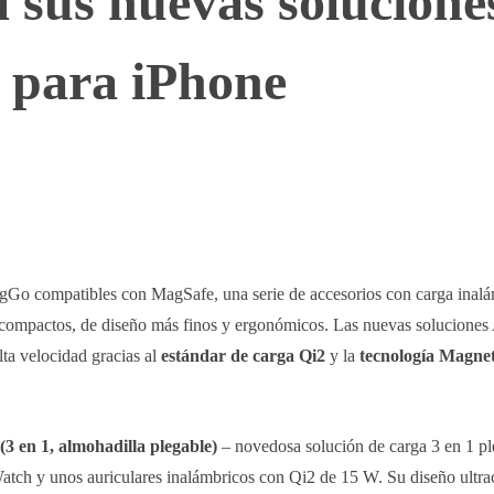
 sus nuevas solucione
 para iPhone
WhatsApp
Telegram
Linkedin
gGo compatibles con MagSafe, una serie de accesorios con carga inal
s compactos, de diseño más finos y ergonómicos. Las nuevas soluciones
ta velocidad gracias al
estándar de carga Qi2
y la
tecnología Magne
3 en 1, almohadilla plegable)
– novedosa solución de carga 3 en 1 p
Watch y unos auriculares inalámbricos con Qi2 de 15 W. Su diseño ultr