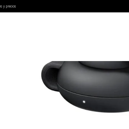
es y precios
ANÁLISIS
AURICULARES
CINE Y TELEVISIÓN
SISTEM