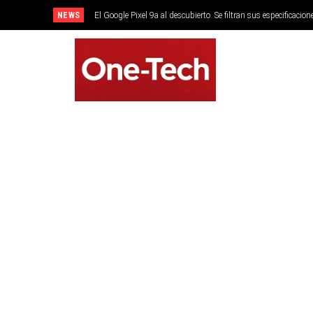
NEWS
El Google Pixel 9a al descubierto. Se filtran sus especificacion
SMARTPHONES