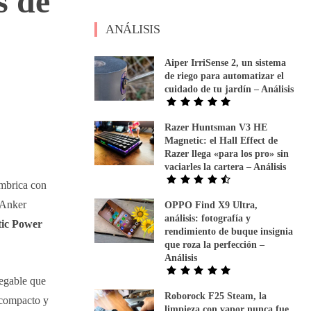
s de
ANÁLISIS
Aiper IrriSense 2, un sistema
de riego para automatizar el
cuidado de tu jardín – Análisis
Razer Huntsman V3 HE
Magnetic: el Hall Effect de
Razer llega «para los pro» sin
vaciarles la cartera – Análisis
ámbrica con
 Anker
OPPO Find X9 Ultra,
análisis: fotografía y
tic Power
rendimiento de buque insignia
que roza la perfección –
Análisis
legable que
Roborock F25 Steam, la
acompacto y
limpieza con vapor nunca fue