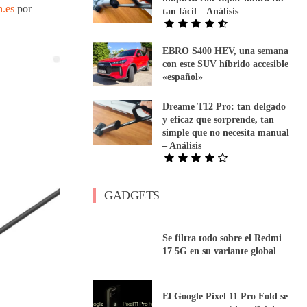
.es
por
tan fácil – Análisis
EBRO S400 HEV, una semana
con este SUV híbrido accesible
«español»
Dreame T12 Pro: tan delgado
y eficaz que sorprende, tan
simple que no necesita manual
– Análisis
GADGETS
Se filtra todo sobre el Redmi
17 5G en su variante global
El Google Pixel 11 Pro Fold se