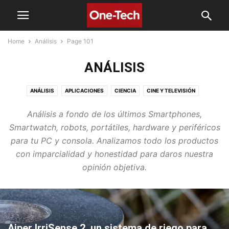
Home
Análisis
Page 101
ANÁLISIS
ANÁLISIS
APLICACIONES
CIENCIA
CINE Y TELEVISIÓN
DESARROLLO
DESTACADAS
DISPOSITIVOS - GADGETS
ESPORTS
Análisis a fondo de los últimos Smartphones,
GENERAL
HARDWARE
INTERNET DE LAS COSAS
JUEGOS
MOTOR
Smartwatch, robots, portátiles, hardware y periféricos
NOTICIAS
OFERTAS
PERIFÉRICOS
PORTATILES
para tu PC y consola. Analizamos todo los productos
SISTEMAS OPERATIVOS
TECNOLOGÍA
TUTORIALES Y CONSEJOS
con imparcialidad y honestidad para daros nuestra
opinión objetiva.
Aiper IrriSense 2, un sistema de riego para