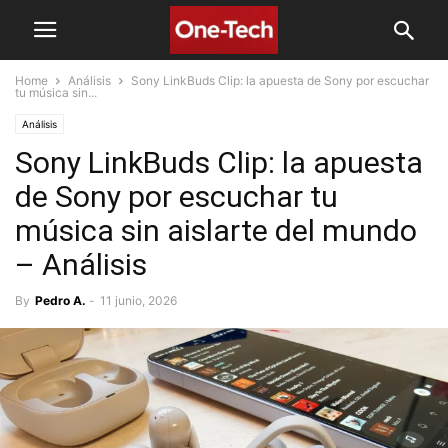
Home
Análisis
Sony LinkBuds Clip: la apuesta de Sony por escuchar
tu música sin...
Análisis
Sony LinkBuds Clip: la apuesta
de Sony por escuchar tu
música sin aislarte del mundo
– Análisis
By
Pedro A.
-
11 junio, 2026