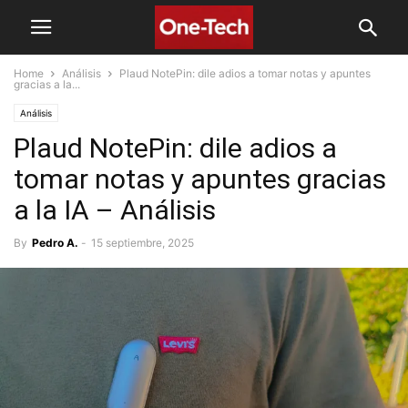
Home
Análisis
Plaud NotePin: dile adios a tomar notas y apuntes
gracias a la...
Análisis
Plaud NotePin: dile adios a
tomar notas y apuntes gracias
a la IA – Análisis
By
Pedro A.
-
15 septiembre, 2025