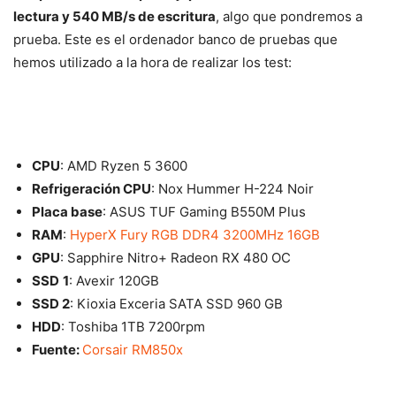
lectura y 540 MB/s de escritura
, algo que pondremos a
prueba. Este es el ordenador banco de pruebas que
hemos utilizado a la hora de realizar los test:
CPU
: AMD Ryzen 5 3600
Refrigeración CPU
: Nox Hummer H-224 Noir
Placa base
: ASUS TUF Gaming B550M Plus
RAM
:
HyperX Fury RGB DDR4 3200MHz 16GB
GPU
: Sapphire Nitro+ Radeon RX 480 OC
SSD
1
: Avexir 120GB
SSD 2
: Kioxia Exceria SATA SSD 960 GB
HDD
: Toshiba 1TB 7200rpm
Fuente:
Corsair RM850x