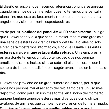
El diseño esférico al que hacemos referencia continua se aprecia
cuando miramos de perfil el reloj, pues no tenemos una pantalla
plana sino que esta es ligeramente redondeada, lo que da unos
ángulos de visión realmente espectaculares.
Ya de por su
la calidad del panel AMOLED es una maravilla
, algo
que Huawei sabe y a lo que saca un mayor rendimiento gracias a
una serie de esferas de gran calidad y detalle, la cuales no solo
sirven para mostrarnos información, sino que
Huawei usa estas
esferas para dejar que esta pantalla se luzca
. Un ejemplo es la
esfera donde tenemos un globo terráqueo que nos permite
ampliarlo, girarlo e incluso simular sobre él el paso horario con las
sombra de la noche deslizándose según avanzamos en las horas del
día.
Huawei nos proviene de un gran número de esferas, por lo que
podemos personalizar el aspecto del reloj tanto para un uso más
deportivo, como para un uso más formal en función del momento,
aunque también tenemos esferas más divertidas con distintos
avatares de animales que cambian de expresión de forma animada.
De estas esferas
muchas son configurables
, por lo que la