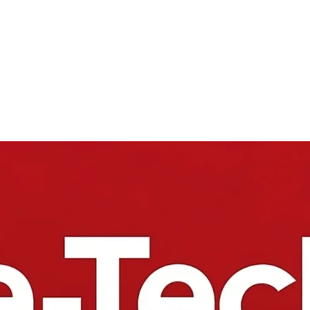
TPHONES
ANÁLISIS
AURICULARES
CINE Y TELEVISIÓN