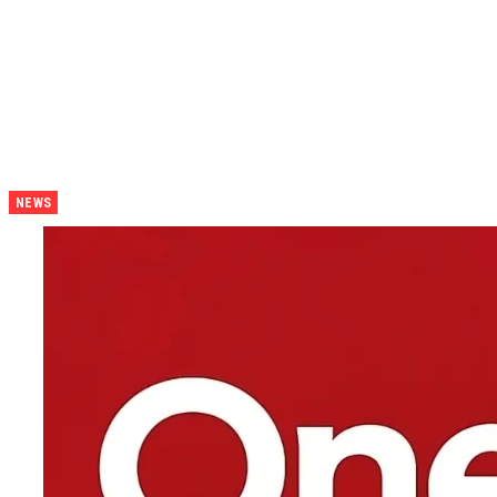
NEWS
El Google Pixel
9a al
descubierto. Se
filtran sus
especificaciones
y precios
SMAR