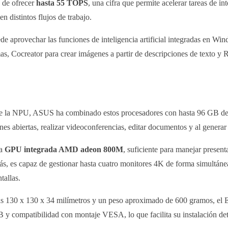
de ofrecer
hasta 55 TOPS
, una cifra que permite acelerar tareas de in
 distintos flujos de trabajo.
e aprovechar las funciones de inteligencia artificial integradas en Win
as, Cocreator para crear imágenes a partir de descripciones de texto y 
de la NPU, ASUS ha combinado estos procesadores con hasta 96 GB d
iones abiertas, realizar videoconferencias, editar documentos y al gener
la
GPU integrada AMD adeon 800M
, suficiente para manejar presen
, es capaz de gestionar hasta cuatro monitores 4K de forma simultánea, 
tallas.
nas 130 x 130 x 34 milímetros y un peso aproximado de 600 gramos, el
y compatibilidad con montaje VESA, lo que facilita su instalación det