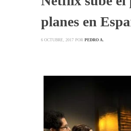
Netflix sube el
planes en Esp
POR
PEDRO A.
6 OCTUBRE, 2017
Facebook
X
Pinterest