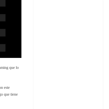
eaming que lo
on este
go que tiene