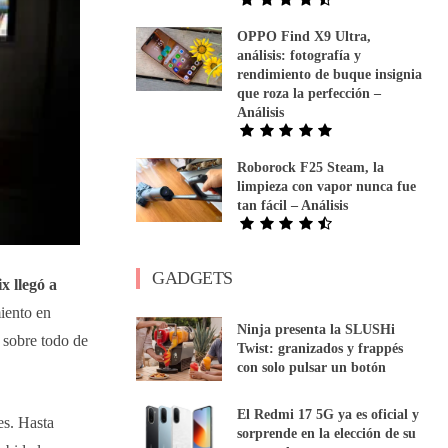
OPPO Find X9 Ultra,
análisis: fotografía y
rendimiento de buque insignia
que roza la perfección –
Análisis
Roborock F25 Steam, la
limpieza con vapor nunca fue
tan fácil – Análisis
GADGETS
ix llegó a
iento en
Ninja presenta la SLUSHi
 sobre todo de
Twist: granizados y frappés
con solo pulsar un botón
El Redmi 17 5G ya es oficial y
es. Hasta
sorprende en la elección de su