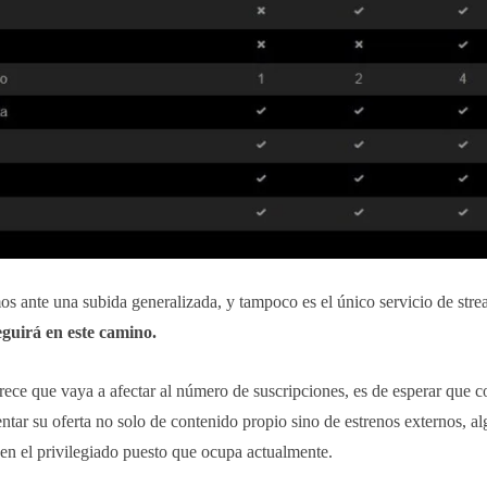
os ante una subida generalizada, y tampoco es el único servicio de str
uirá en este camino.
rece que vaya a afectar al número de suscripciones, es de esperar que c
ar su oferta no solo de contenido propio sino de estrenos externos, al
en el privilegiado puesto que ocupa actualmente.