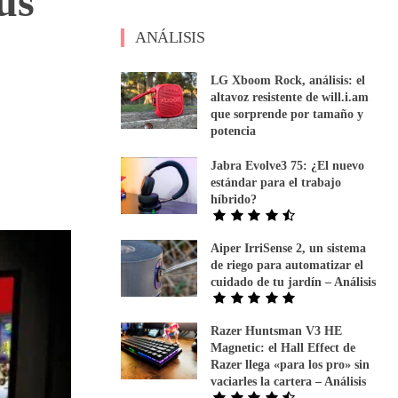
us
ANÁLISIS
LG Xboom Rock, análisis: el
altavoz resistente de will.i.am
que sorprende por tamaño y
potencia
Jabra Evolve3 75: ¿El nuevo
estándar para el trabajo
híbrido?
Aiper IrriSense 2, un sistema
de riego para automatizar el
cuidado de tu jardín – Análisis
Razer Huntsman V3 HE
Magnetic: el Hall Effect de
Razer llega «para los pro» sin
vaciarles la cartera – Análisis