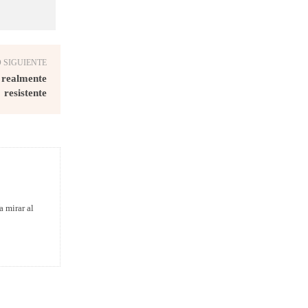
 SIGUIENTE
s realmente
resistente
a mirar al