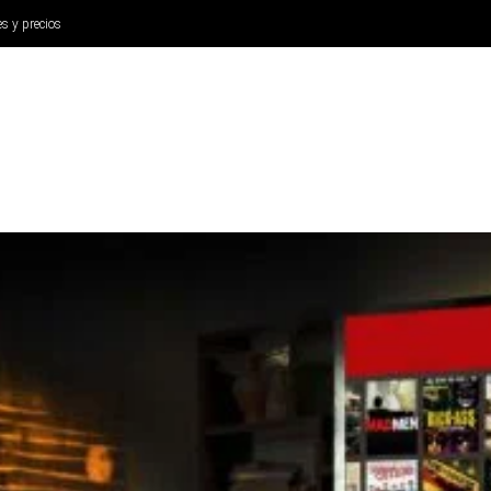
es y precios
ANÁLISIS
AURICULARES
CINE Y TELEVISIÓN
SISTEM