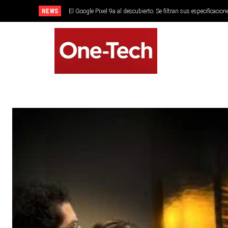
NEWS
El Google Pixel 9a al descubierto. Se filtran sus especificacion
SMARTPHONES