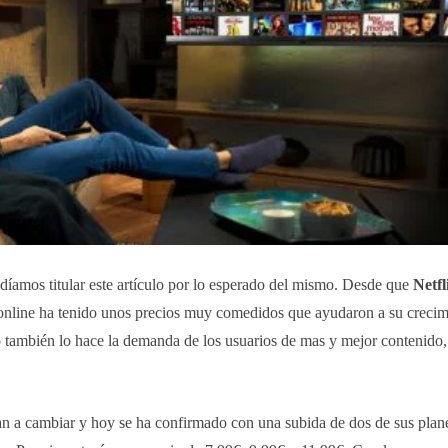
díamos titular este artículo por lo esperado del mismo. Desde que
Netfl
s online ha tenido unos precios muy comedidos que ayudaron a su crecim
o también lo hace la demanda de los usuarios de mas y mejor contenido,
ban a cambiar y hoy se ha confirmado con una subida de dos de sus plan