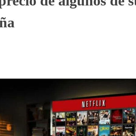
 precio de algunos de s
aña
WhatsApp
Telegram
Linkedin