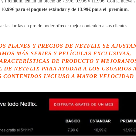
r y Premium, tenían un precio de 7.99€, 9.99€ y 11.99€. Con la nueva s
10.99€ para el paquete estándar y de 13.99€ para el premium.
ar las tarifas en pro de poder ofrecer mejor contenido a sus clientes.
OS PLANES Y PRECIOS DE NETFLIX SE AJUSTA
MOS MÁS SERIES Y PELÍCULAS EXCLUSIVAS,
ARACTERÍSTICAS DE PRODUCTO Y MEJORAMO
 DE NETFLIX PARA AYUDAR A LOS USUARIOS 
 CONTENIDOS INCLUSO A MAYOR VELOCIDAD