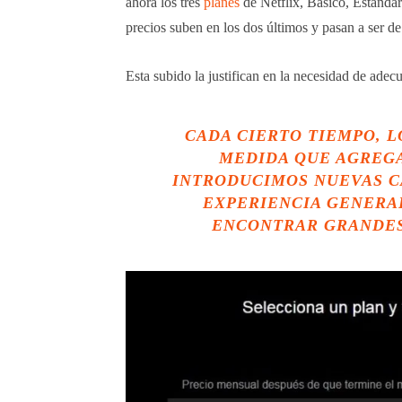
ahora los tres
planes
de Netflix, Básico, Estanda
precios suben en los dos últimos y pasan a ser de
Esta subido la justifican en la necesidad de adecu
CADA CIERTO TIEMPO, L
MEDIDA QUE AGREGA
INTRODUCIMOS NUEVAS C
EXPERIENCIA GENERAL
ENCONTRAR GRANDES