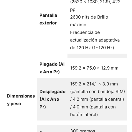
(2520 x 1080, 21:9), 422
ppi
Pantalla
2600 nits de Brillo
exterior
máximo
Frecuencia de
actualización adaptativa
de 120 Hz (1~120 Hz)
Plegado (Al
159.2 x 75.0 x 12.9 mm
x An x Pr)
159,2 x 214,1 x 3,9 mm
Desplegado
(pantalla con bandeja SIM)
Dimensiones
(Al x An x
/ 4,2 mm (pantalla central)
y peso
Pr)
/ 4,0 mm (pantalla con
botón lateral)
309 gramos