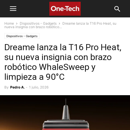
Home
Dispositivos - Gadgets
Dreame lanza la T16 Pro Heat, su
nueva insignia con brazo robótico...
Dispositivos - Gadgets
Dreame lanza la T16 Pro Heat,
su nueva insignia con brazo
robótico WhaleSweep y
limpieza a 90°C
By
Pedro A.
-
1 julio, 2026