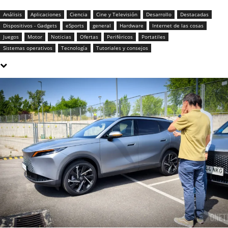
Análisis
Aplicaciones
Ciencia
Cine y Televisión
Desarrollo
Destacadas
Dispositivos - Gadgets
eSports
general
Hardware
Internet de las cosas
Juegos
Motor
Noticias
Ofertas
Periféricos
Portatiles
Sistemas operativos
Tecnología
Tutoriales y consejos