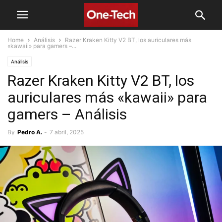
Home
Análisis
Razer Kraken Kitty V2 BT, los auriculares más
«kawaii» para gamers –...
Análisis
Razer Kraken Kitty V2 BT, los
auriculares más «kawaii» para
gamers – Análisis
By
Pedro A.
-
7 abril, 2025