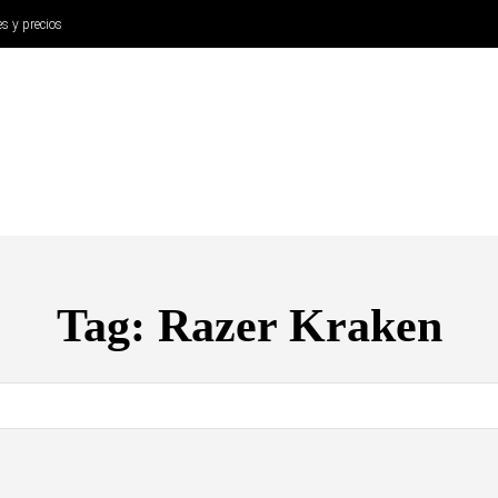
es y precios
ANÁLISIS
AURICULARES
CINE Y TELEVISIÓN
SISTEM
Tag:
Razer Kraken