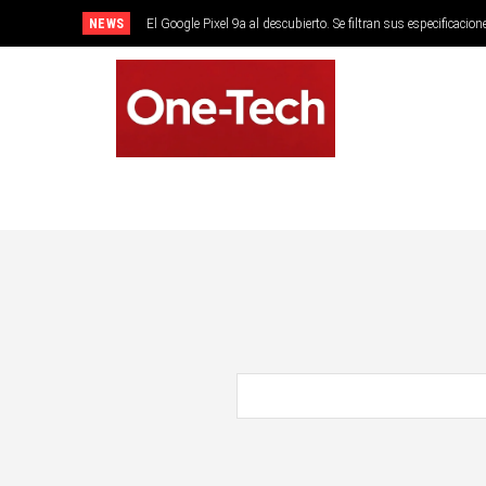
NEWS
El Google Pixel 9a al descubierto. Se filtran sus especificacion
SMARTPHONES