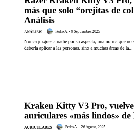
Razer Kraken Kitty V3 Pro
más que solo “orejitas de col
Análisis
Pedro A.
-
9 Septiembre, 2025
ANÁLISIS
Nunca juzgues a nadie por su aspecto, una norma que no s
debería aplicar a las personas, sino a muchas áreas de la...
Kraken Kitty V3 Pro, vuelve
auriculares «más lindos» de
Pedro A.
-
26 Agosto, 2025
AURICULARES