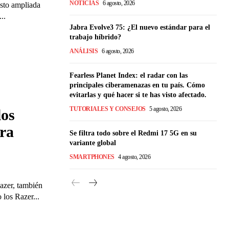
NOTICIAS
6 agosto, 2026
isto ampliada
..
Jabra Evolve3 75: ¿El nuevo estándar para el
trabajo híbrido?
ANÁLISIS
6 agosto, 2026
Fearless Planet Index: el radar con las
principales ciberamenazas en tu país. Cómo
evitarlas y qué hacer si te has visto afectado.
TUTORIALES Y CONSEJOS
5 agosto, 2026
los
ra
Se filtra todo sobre el Redmi 17 5G en su
variante global
SMARTPHONES
4 agosto, 2026
azer, también
los Razer...